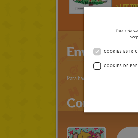
> LEE TO
RATOLIB
RATIEST
Este sitio w
acep
Enviar come
COOKIES ESTRI
COOKIES DE PR
Para hacer comentarios primero 
Comentario