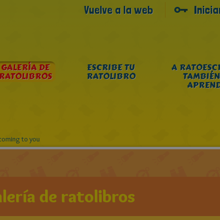
Vuelve a la web
Inici
GALERÍA DE
ESCRIBE TU
A RATOESC
RATOLIBROS
RATOLIBRO
TAMBIÉN
APREN
coming to you
lería de ratolibros