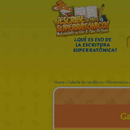
¿QUÉ ES ESO DE
LA ESCRITURA
SUPERRATÓNICA?
Home
›
Galería de ratolibros
›
Christmas is 
Ga