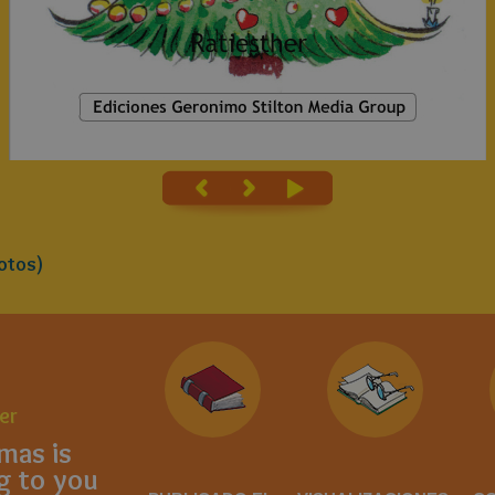
otos)
er
mas is
g to you