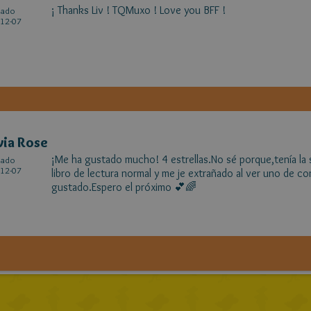
¡ Thanks Liv ! TQMuxo ! Love you BFF !
cado
12-07
via Rose
¡Me ha gustado mucho! 4 estrellas.No sé porque,tenía la 
cado
12-07
libro de lectura normal y me je extrañado al ver uno de c
gustado.Espero el próximo 💕🌈