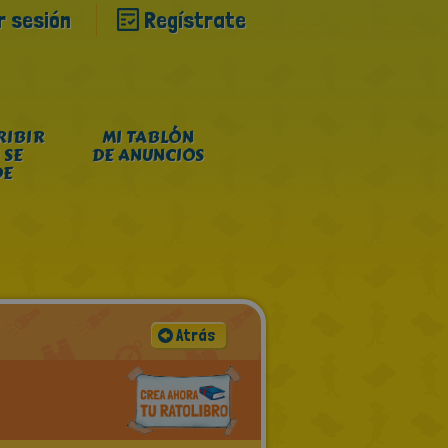
ar sesión
Regístrate
RIBIR
MI TABLÓN
 SE
DE ANUNCIOS
DE
Atrás