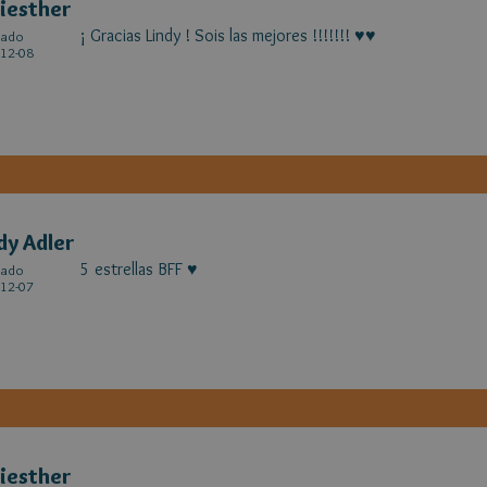
iesther
¡ Gracias Lindy ! Sois las mejores !!!!!!! ♥♥
cado
12-08
dy Adler
5 estrellas BFF ♥
cado
12-07
iesther