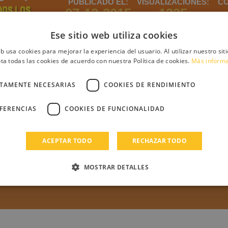
PUBLICADO EL:
VISUALIZACIONES:
CO
DOS LOS
07-12-2015
1325
ROS DE
HER
Ese sitio web utiliza cookies
eb usa cookies para mejorar la experiencia del usuario. Al utilizar nuestro sit
ta todas las cookies de acuerdo con nuestra Política de cookies.
Más inform
ntario
CTAMENTE NECESARIAS
COOKIES DE RENDIMIENTO
EFERENCIAS
COOKIES DE FUNCIONALIDAD
debes iniciar sesión
Regístrate
Login
ACEPTAR TODO
RECHAZAR TODO
s
MOSTRAR DETALLES