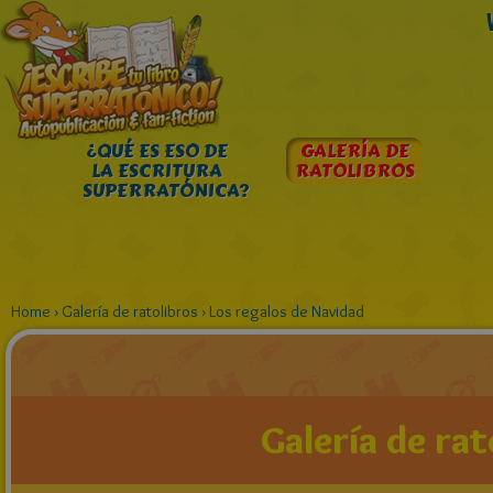
¿QUÉ ES ESO DE
GALERÍA DE
LA ESCRITURA
RATOLIBROS
SUPERRATÓNICA?
Home
›
Galería de ratolibros
›
Los regalos de Navidad
Galería de rat