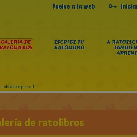
Vuelve a la web
Inici
GALERÍA DE
ESCRIBE TU
A RATOESC
RATOLIBROS
RATOLIBRO
TAMBIÉN
APREN
inolvidable parte 1
lería de ratolibros