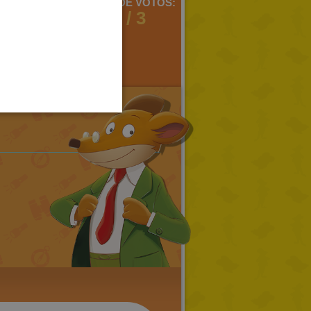
MENTARIOS:
MEDIA DE VOTOS:
2
2 / 3
SPANISH
LITHUANIAN
HUNGARIAN
PORTUGUESE
TURKISH
GREEK
RUSSIAN
DUTCH
CATALAN