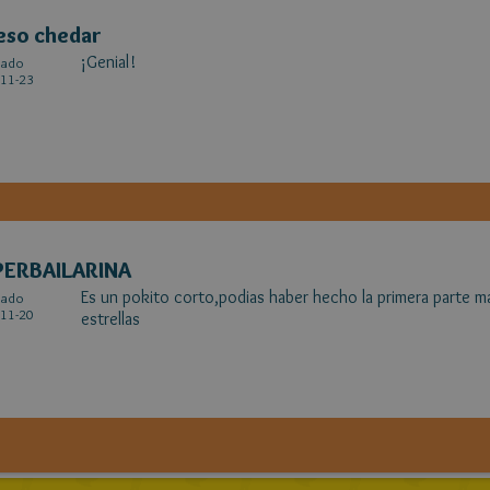
so chedar
¡Genial!
cado
11-23
PERBAILARINA
Es un pokito corto,podias haber hecho la primera parte 
cado
11-20
estrellas