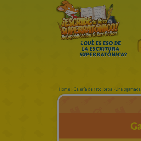
¿QUÉ ES ESO DE
LA ESCRITURA
SUPERRATÓNICA?
Home
›
Galería de ratolibros
›
Una pijamada 
Ga