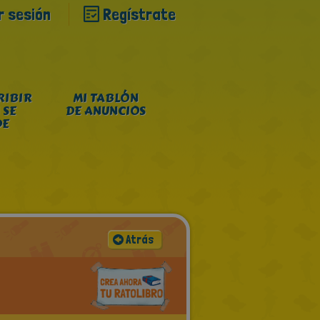
ar sesión
Regístrate
RIBIR
MI TABLÓN
 SE
DE ANUNCIOS
DE
Atrás