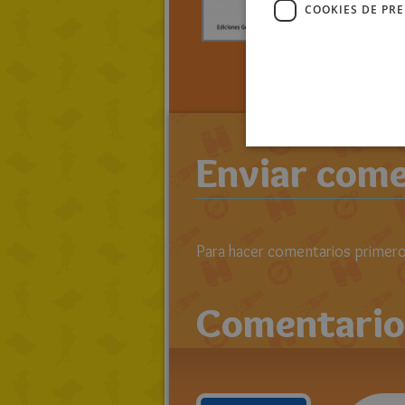
parte 
COOKIES DE PR
> LEE TO
RATOLIB
RATÓN
Enviar come
Para hacer comentarios primero 
Comentario