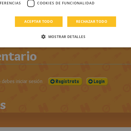
1
PUBLICADO EL:
VISUALIZACIONES:
CO
EFERENCIAS
COOKIES DE FUNCIONALIDAD
20-11-2015
1527
DOS LOS
ROS DE LALA
ACEPTAR TODO
RECHAZAR TODO
MOSTRAR DETALLES
ntario
debes iniciar sesión
Regístrate
Login
s