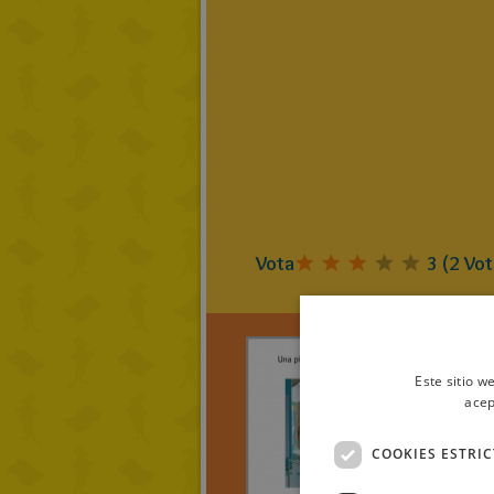
Vota
3
(
2
Vot
Este sitio w
acep
lala rató
Una p
COOKIES ESTRI
inolvi