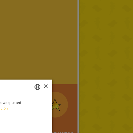
×
io web, usted
ITALIAN
ación
ENGLISH
FRENCH
GERMAN