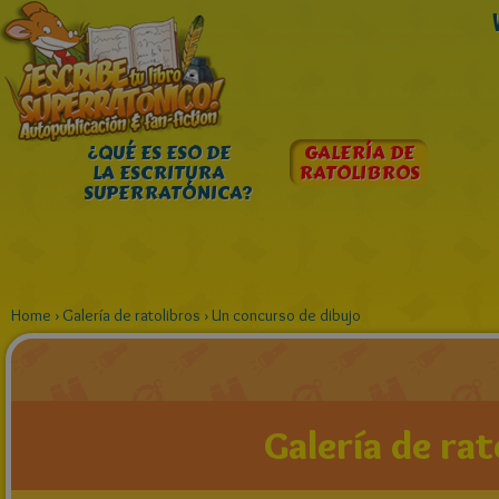
¿QUÉ ES ESO DE
GALERÍA DE
LA ESCRITURA
RATOLIBROS
SUPERRATÓNICA?
Home
›
Galería de ratolibros
›
Un concurso de dibujo
Galería de rat