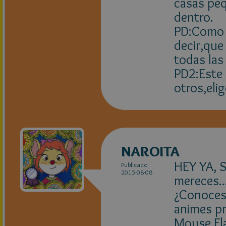
casas peq
dentro.
PD:Como h
decir,que
todas las 
PD2:Este 
otros,eli
NAROITA
HEY YA, S
Publicado
2015-08-08
mereces..
¿Conoces
animes pr
Mouse Fla