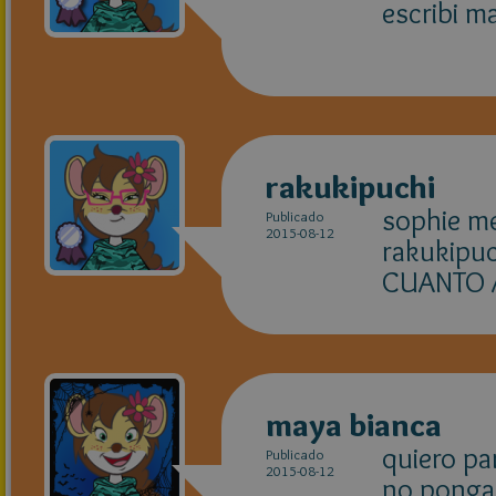
escribi m
rakukipuchi
sophie me
Publicado
2015-08-12
rakukipuc
CUANTO A
maya bianca
quiero pa
Publicado
2015-08-12
no ponga