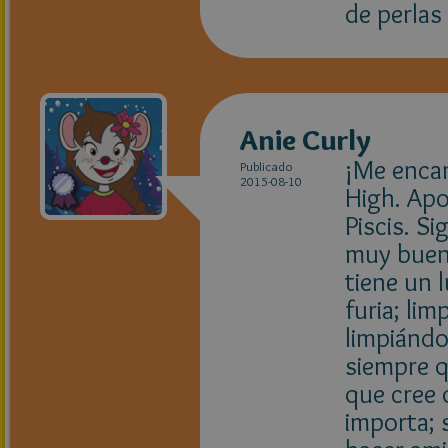
de perlas
Anie Curly
¡Me encan
Publicado
2015-08-10
High. Apo
Piscis. Si
muy buena
tiene un 
furia; lim
limpiándo
siempre q
que cree 
importa; 