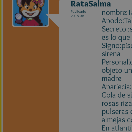
RataSalma
nombre:Ta
Publicado
2015-08-11
Apodo:Tal
Secreto :
es lo que
Signo:pis
sirena
Personali
objeto un
madre
Apariecia
Cola de s
rosas riz
pulseras 
almejas c
En atlanti