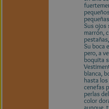
fuertemen
pequeños 
pequeñas p
Sus ojos 
marrón, c
pestañas,
Su boca e
pero, a v
boquita s
Vestiment
blanca, b
hasta los
cenefas p
perlas de
color dor
aunque, t