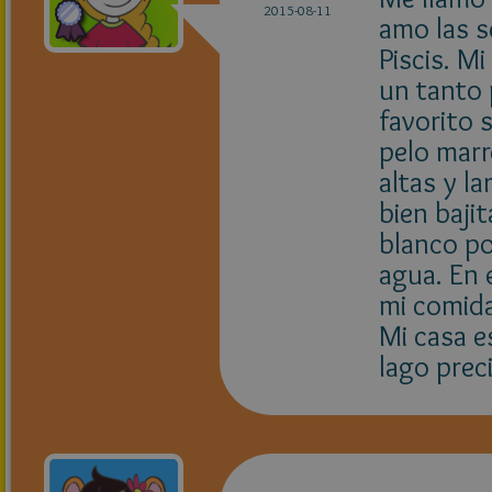
2015-08-11
amo las s
Piscis. Mi
un tanto 
favorito 
pelo marr
altas y l
bien baji
blanco por
agua. En 
mi comida
Mi casa e
lago prec