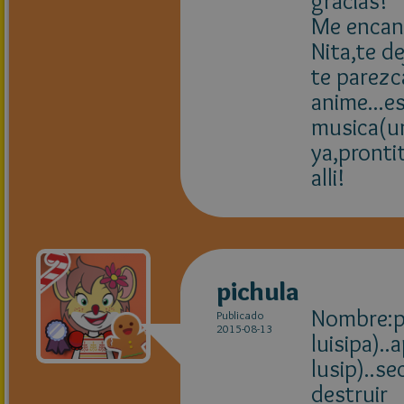
gracias!
Me encant
Nita,te d
te parezc
anime...e
musica(un
ya,pronti
alli!
pichula
Nombre:pi
Publicado
2015-08-13
luisipa)..
lusip)..s
destruir