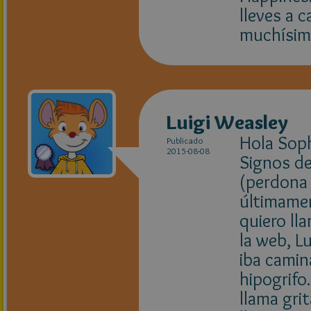
lleves a 
muchísimo
Luigi Weasley
Hola Soph
Publicado
2015-08-08
Signos de
(perdona 
últimamen
quiero ll
la web, L
iba cami
hipogrifo
llama gri