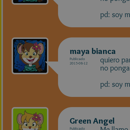
pd: soy m
maya bianca
quiero pa
Publicado
2015-08-12
no ponga
pd: soy m
Green Angel
Me llamo 
Publicado