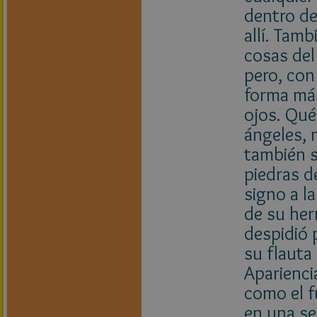
dentro de
allí. Tam
cosas del
pero, con
forma más
ojos. Qué
ángeles,
también s
piedras d
signo a l
de su her
despidió 
su flauta
Apariencia
como el f
en una se