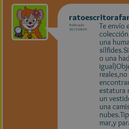
ratoescritoraf
Te envío 
Publicado
2015-08-09
colecció
una huma
sílfides.S
o una had
igual)Obj
reales,no
encontrar
estatura 
un vestid
una camis
nubes.Tip
mar,y par