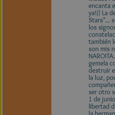
encanta e
ya!// La 
Stars"...
los signo
constelac
también l
son mis n
NAROITA. 
gemela co
destruir e
la luz, p
compañero
ser otro 
1 de juni
libertad d
la herman