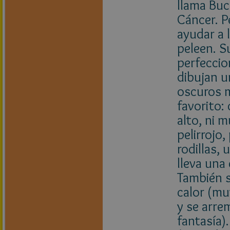
llama Buc
Cáncer. P
ayudar a 
peleen. S
perfeccio
dibujan u
oscuros 
favorito: 
alto, ni 
pelirrojo
rodillas,
lleva una
También s
calor (mu
y se arre
fantasía)