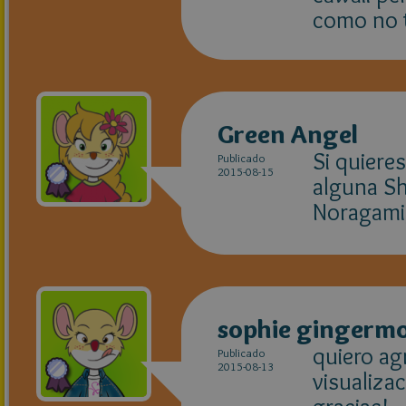
como no t
Green Angel
Si quiere
Publicado
2015-08-15
alguna Sh
Noragami,
sophie gingerm
quiero ag
Publicado
2015-08-13
visualiza