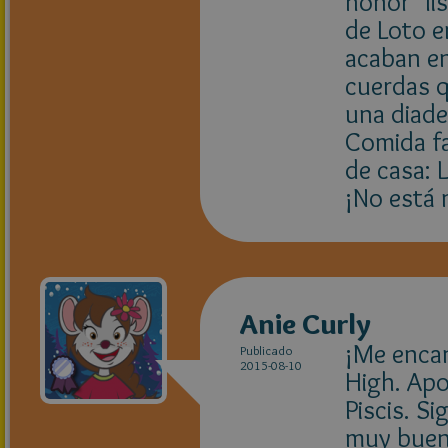
honor" li
de Loto e
acaban en
cuerdas q
una diade
Comida fa
de casa: 
¡No está m
Anie Curly
¡Me encan
Publicado
2015-08-10
High. Apo
Piscis. Si
muy buena