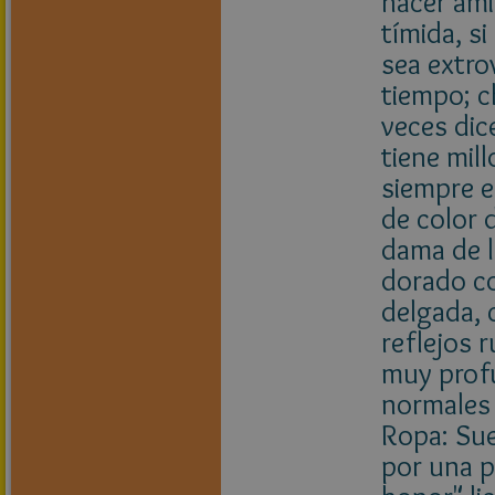
hacer ami
tímida, s
sea extro
tiempo; c
veces dic
tiene mil
siempre 
de color 
dama de l
dorado con
delgada, 
reflejos 
muy profu
normales 
Ropa: Sue
por una p