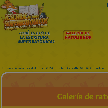
¿QUÉ ES ESO DE
GALERÍA DE
LA ESCRITURA
RATOLIBROS
SUPERRATÓNICA?
Home
›
Galería de ratolibros
›
AVISOS!colecciones!NOVEDADES!sobre mi
Galería de rat