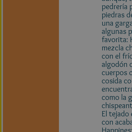
pedrería p
piedras d
una garga
algunas p
favorita:
mezcla ch
con el fr
algodón d
cuerpos c
cosida co
encuentra
como la g
chispeant
El tejado
con acaba
Happines: