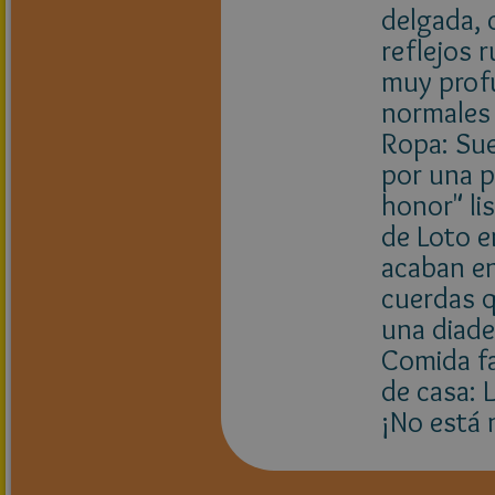
delgada, 
reflejos 
muy profu
normales 
Ropa: Sue
por una p
honor" li
de Loto e
acaban en
cuerdas q
una diade
Comida fa
de casa: 
¡No está m