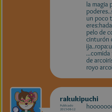
la magia p
poderes..
un poco t
eres:hada
pelo de co
cinturón 
ija..ropa
...comida 
de arcoir
royo arcoi
rakukipuchi
hooooooo
Publicado
2015-08-12