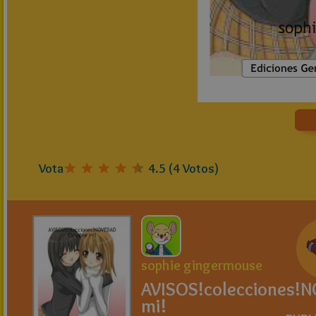
Vota
4.5
(
4
Votos)
sophie gingermouse
AVISOS!colecciones!
mi!