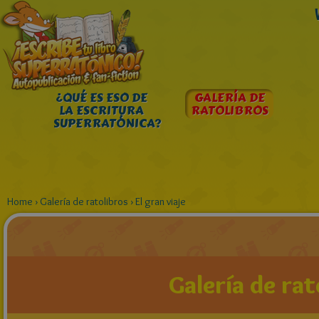
¿QUÉ ES ESO DE
GALERÍA DE
LA ESCRITURA
RATOLIBROS
SUPERRATÓNICA?
Home
›
Galería de ratolibros
›
El gran viaje
Galería de rat