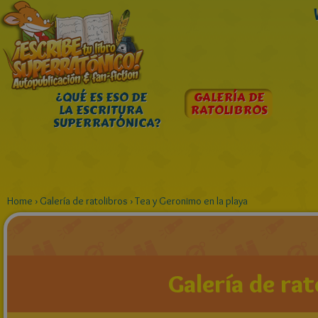
¿QUÉ ES ESO DE
GALERÍA DE
LA ESCRITURA
RATOLIBROS
SUPERRATÓNICA?
Home
›
Galería de ratolibros
›
Tea y Geronimo en la playa
Galería de rat