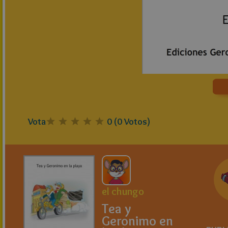
Vota
0
(
0
Votos)
el chungo
Tea y
Geronimo en