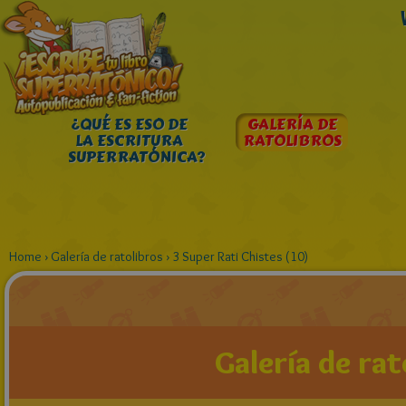
¿QUÉ ES ESO DE
GALERÍA DE
LA ESCRITURA
RATOLIBROS
SUPERRATÓNICA?
Home
›
Galería de ratolibros
›
3 Super Rati Chistes (10)
Galería de rat