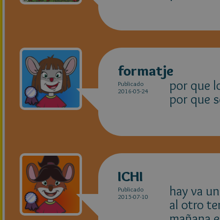
formatje
por que l
Publicado
2016-05-24
por que s
ICHI
hay va un
Publicado
2015-07-10
al otro t
mañana en