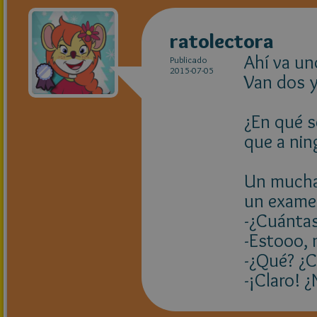
ratolectora
Ahí va un
Publicado
2015-07-05
Van dos y
¿En qué s
que a nin
Un muchac
un exame
-¿Cuántas
-Estooo,
-¿Qué? ¿
-¡Claro! 