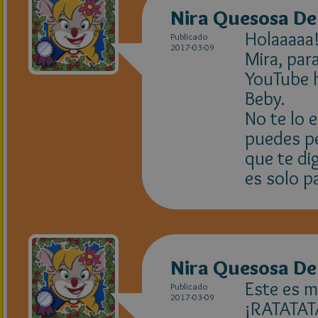
Nira Quesosa De 
Holaaaaa!!!
Publicado
2017-03-09
Mira, par
YouTube h
Beby.
No te lo 
puedes pe
que te dig
es solo p
Nira Quesosa De 
Este es m
Publicado
2017-03-09
¡RATATAT