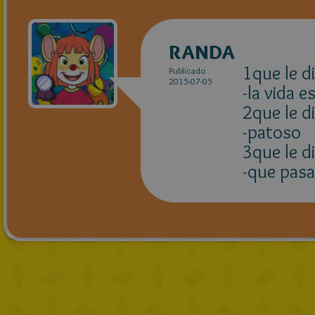
RANDA
1que le d
Publicado
2015-07-05
-la vida e
2que le d
-patoso
3que le d
-que pasa