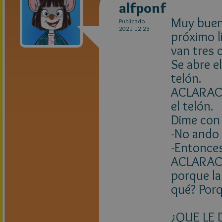
alfponf
Muy bueno
Publicado
2021-12-23
próximo l
van tres 
Se abre e
telón.
ACLARACIÓ
el telón.
Dime con 
-No ando
-Entonces
ACLARACI
porque la
qué? Porq
¿QUE LE 