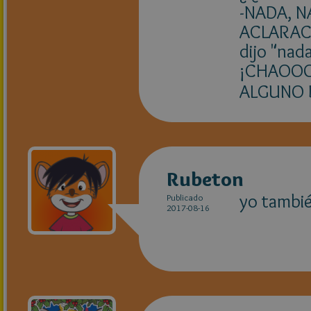
-NADA, N
ACLARACI
dijo "nada
¡CHAOOO
ALGUNO 
Rubeton
yo tambié
Publicado
2017-08-16