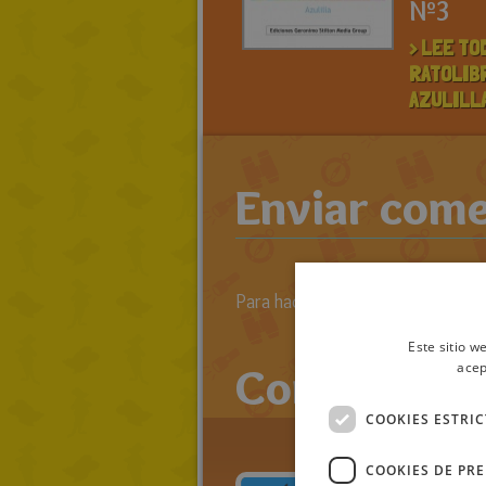
Nº3
> LEE TO
RATOLIB
AZULILL
Enviar come
Para hacer comentarios primero 
Este sitio w
Comentario
acep
COOKIES ESTRI
COOKIES DE PR