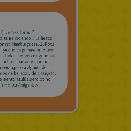
) De tres libros //
te iré diciendo // La fiesta:
aciones: -Hamburguesa,-2,-Rotu
.. (ya que es primavera) o una
apartado... no veo ninguno así
 muchos apartados que no
trevista,pero a alguien de la
cos de belleza y de clase,etc.
 siento azulilla,pero opino
ísimo!,tu Amiga ·Liv·