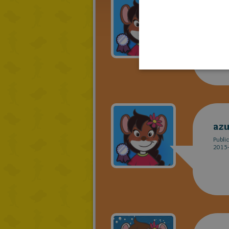
azu
Publi
2015-
azu
Publi
2015-