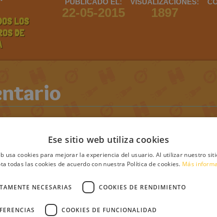
PUBLICADO EL:
VISUALIZACIONES:
CO
22-05-2015
1897
DOS LOS
ROS DE
A
ntario
debes iniciar sesión
Regístrate
Login
Ese sitio web utiliza cookies
eb usa cookies para mejorar la experiencia del usuario. Al utilizar nuestro sit
s
ta todas las cookies de acuerdo con nuestra Política de cookies.
Más inform
CTAMENTE NECESARIAS
COOKIES DE RENDIMIENTO
EFERENCIAS
COOKIES DE FUNCIONALIDAD