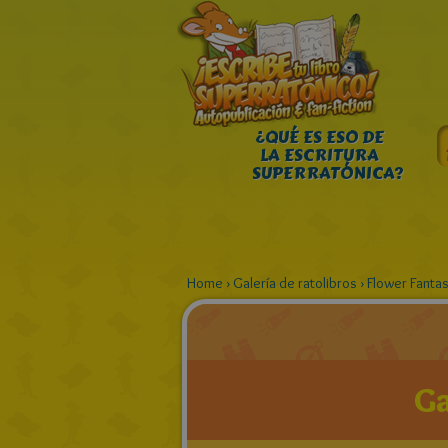
¿QUÉ ES ESO DE
LA ESCRITURA
SUPERRATÓNICA?
Home
›
Galería de ratolibros
›
Flower Fanta
Ga