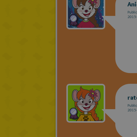
Ani
Publi
2015-
rat
Publi
2015-