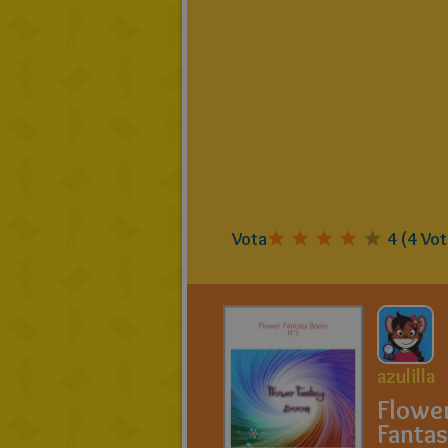
Vota
4
(
4
Vot
azulilla
Flowe
Fanta