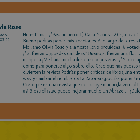
via Rose
No está mal. // Pasanúmero: 1) Cada 4 años - 2) 5,¡obvio! 3
cado
05-22
Bueno,podrías poner más secciones.A lo largo de la revista 
Me llamo Olivia Rose y a la fiesta llevo orquídeas. // Vot
// Si fueras... ¿puedes dar ideas? Bueno,si fueras una flor.
mariposa.¡Me haría mucha ilusión si lo pusieras! // Y otro 
como para ponerte algo sobre ello. Creo que has puesto
divierten la revista.Podrías poner críticas de libros,una en
wev,y cambiar el nombre de La Ratonera,podrías poner tru
Creo que es una revista que no incluye mucho,la verdad.Lo
así.3 estrellas,se puede mejorar mucho.Un Abrazo ... ¡Dulc