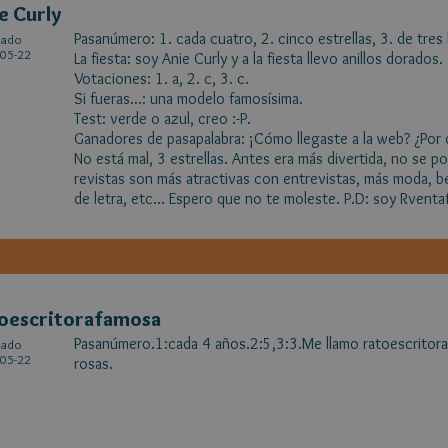
e Curly
Pasanúmero: 1. cada cuatro, 2. cinco estrellas, 3. de tres 
cado
05-22
La fiesta: soy Anie Curly y a la fiesta llevo anillos dorados.
Votaciones: 1. a, 2. c, 3. c.
Si fueras...: una modelo famosísima.
Test: verde o azul, creo :-P.
Ganadores de pasapalabra: ¡Cómo llegaste a la web? ¿Por
No está mal, 3 estrellas. Antes era más divertida, no se p
revistas son más atractivas con entrevistas, más moda, b
de letra, etc... Espero que no te moleste. P.D: soy Rvent
oescritorafamosa
Pasanúmero.1:cada 4 años.2:5,3:3.Me llamo ratoescritorafa
cado
05-22
rosas.