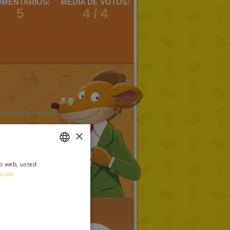
MENTARIOS:
MEDIA DE VOTOS:
5
4 / 4
×
io web, usted
ITALIAN
ación
ENGLISH
FRENCH
GERMAN