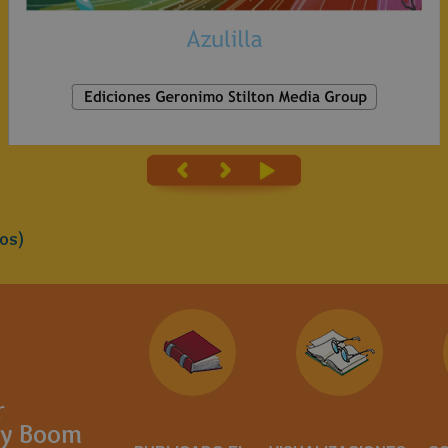
os)
r
sy Boom