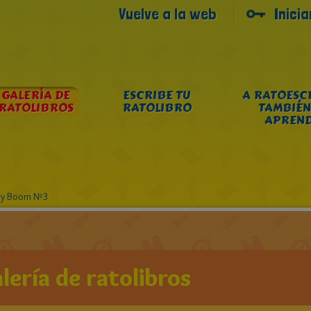
Vuelve a la web
Inici
GALERÍA DE
ESCRIBE TU
A RATOESC
RATOLIBROS
RATOLIBRO
TAMBIÉN
APREN
sy Boom Nº3
lería de ratolibros