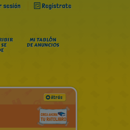
ar sesión
Regístrate
RIBIR
MI TABLÓN
 SE
DE ANUNCIOS
DE
Atrás