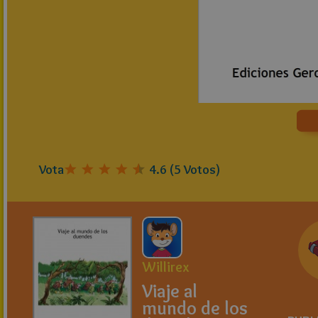
Vota
4.6
(
5
Votos)
Willirex
Viaje al
mundo de los