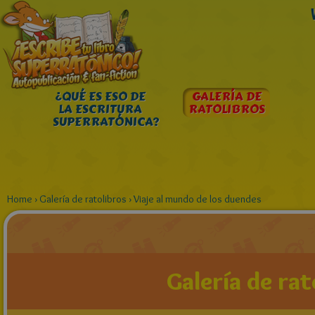
¿QUÉ ES ESO DE
GALERÍA DE
LA ESCRITURA
RATOLIBROS
SUPERRATÓNICA?
Home
›
Galería de ratolibros
›
Viaje al mundo de los duendes
Galería de rat