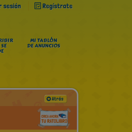
ar sesión
Regístrate
RIBIR
MI TABLÓN
 SE
DE ANUNCIOS
DE
Atrás