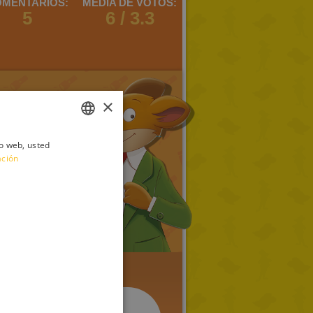
MENTARIOS:
MEDIA DE VOTOS:
5
6 / 3.3
×
io web, usted
ITALIAN
ación
ENGLISH
FRENCH
GERMAN
SPANISH
LITHUANIAN
HUNGARIAN
PORTUGUESE