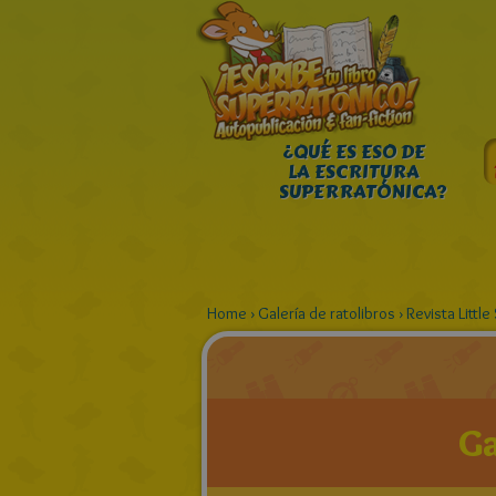
¿QUÉ ES ESO DE
LA ESCRITURA
SUPERRATÓNICA?
Home
›
Galería de ratolibros
›
Revista Little
Ga