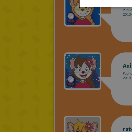
Sha
Publi
2015-
Ani
Publi
2015-
rat