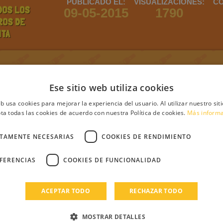
PUBLICADO EL:
VISUALIZACIONES:
CO
DOS LOS
09-05-2015
1790
ROS DE
ITA
ntario
Ese sitio web utiliza cookies
eb usa cookies para mejorar la experiencia del usuario. Al utilizar nuestro sit
ta todas las cookies de acuerdo con nuestra Política de cookies.
Más inform
debes iniciar sesión
Regístrate
Login
CTAMENTE NECESARIAS
COOKIES DE RENDIMIENTO
s
EFERENCIAS
COOKIES DE FUNCIONALIDAD
ACEPTAR TODO
RECHAZAR TODO
MOSTRAR DETALLES