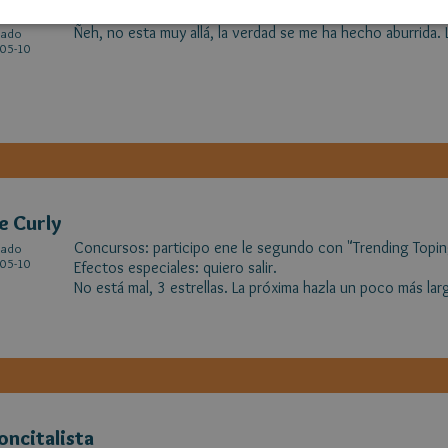
na Flame Haze
Ñeh, no esta muy allá, la verdad se me ha hecho aburrida. L
cado
05-10
e Curly
Concursos: participo ene le segundo con "Trending Topin
cado
05-10
Efectos especiales: quiero salir.
No está mal, 3 estrellas. La próxima hazla un poco más lar
oncitalista