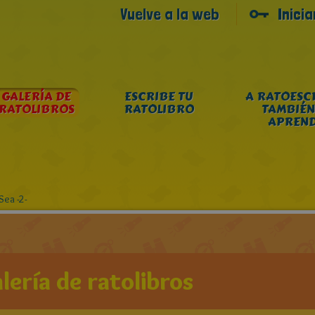
Vuelve a la web
Inici
GALERÍA DE
ESCRIBE TU
A RATOESC
RATOLIBROS
RATOLIBRO
TAMBIÉN
APREN
 Sea -2-
lería de ratolibros