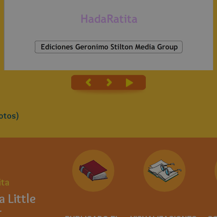
otos)
ita
a Little
-