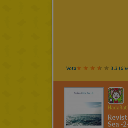
Vota
3.3
(
6
V
HadaRat
Revist
Sea -2