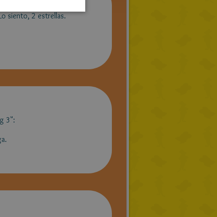
o siento, 2 estrellas.
TURKISH
GREEK
RUSSIAN
DUTCH
CATALAN
g 3":
ga.