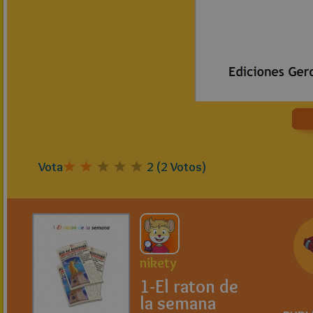
Vota
2
(
2
Votos)
nikety
1-El raton de
la semana