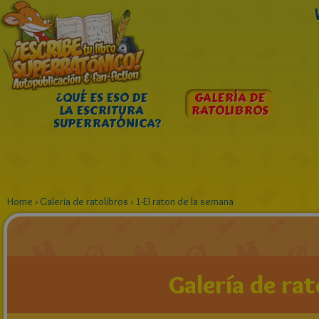
¿QUÉ ES ESO DE
GALERÍA DE
LA ESCRITURA
RATOLIBROS
SUPERRATÓNICA?
Home
›
Galería de ratolibros
›
1-El raton de la semana
Galería de rat