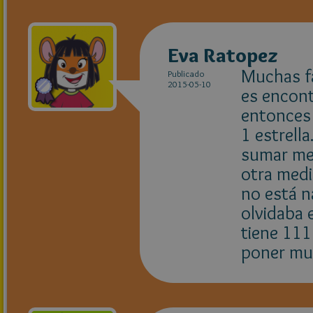
Eva Ratopez
Muchas fa
Publicado
2015-05-10
es encontr
entonces 
1 estrella
sumar med
otra media
no está n
olvidaba e
tiene 111
poner mu