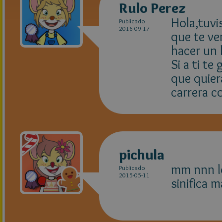
Rulo Perez
Hola,tuvi
Publicado
2016-09-17
que te ve
hacer un 
Si a ti te
que quier
carrera c
pichula
mm nnn lo
Publicado
2015-05-11
sinifica m