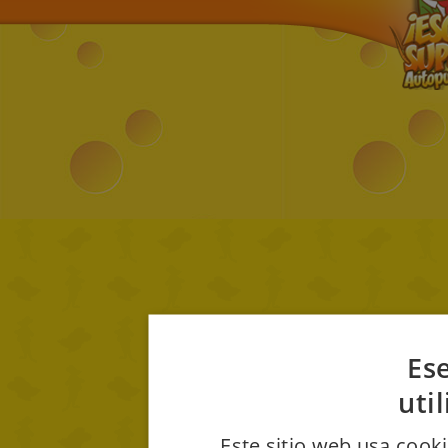
Ese
uti
Este sitio web usa cooki