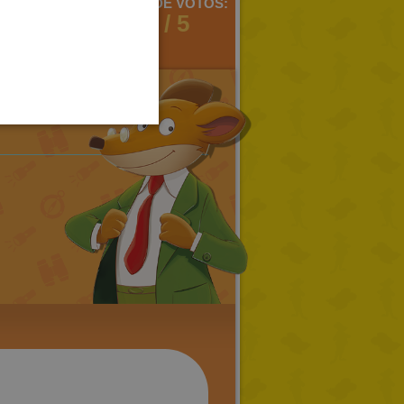
MENTARIOS:
MEDIA DE VOTOS:
SPANISH
2
2 / 5
LITHUANIAN
HUNGARIAN
PORTUGUESE
TURKISH
GREEK
RUSSIAN
DUTCH
CATALAN