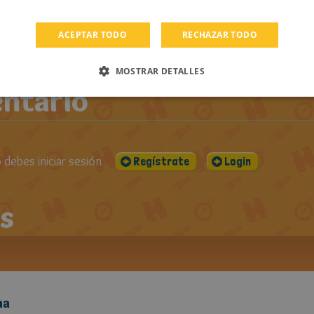
PUBLICADO EL:
VISUALIZACIONES:
CO
DOS LOS
27-06-2016
1258
ROS DE DRIA
ACEPTAR TODO
RECHAZAR TODO
MOSTRAR DETALLES
ntario
debes iniciar sesión
Regístrate
Login
s
ma