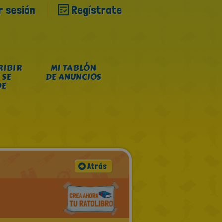
ar sesión
Regístrate
RIBIR
MI TABLÓN
 SE
DE ANUNCIOS
DE
Atrás