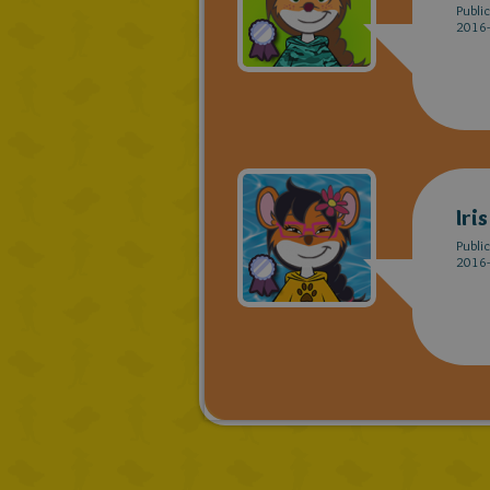
Publi
2016-
Iri
Publi
2016-