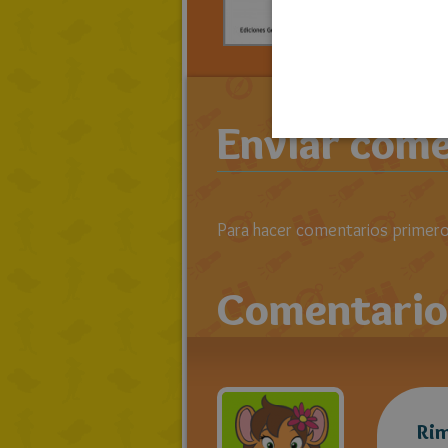
> LEE TO
RATOLIB
Enviar come
Para hacer comentarios primero 
Comentario
Ri