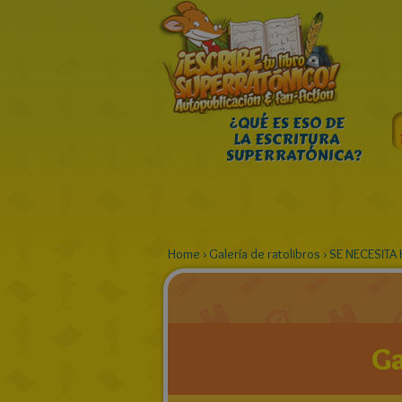
¿QUÉ ES ESO DE
LA ESCRITURA
SUPERRATÓNICA?
Home
›
Galería de ratolibros
›
SE NECESITA
Ga