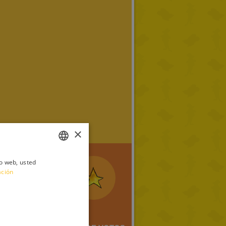
×
io web, usted
ITALIAN
ación
ENGLISH
FRENCH
GERMAN