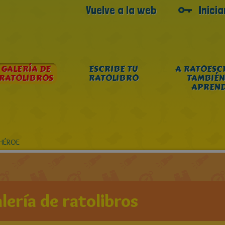
Vuelve a la web
Inici
GALERÍA DE
ESCRIBE TU
A RATOESC
RATOLIBROS
RATOLIBRO
TAMBIÉN
APREN
 HÉROE
lería de ratolibros