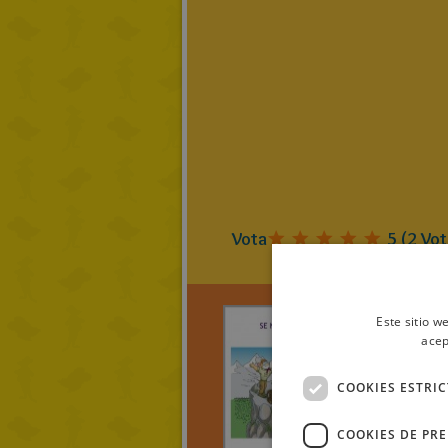
Vota
5
(
2
Vot
Este sitio w
acep
Dria
COOKIES ESTRI
SE NE
HÉRO
COOKIES DE PR