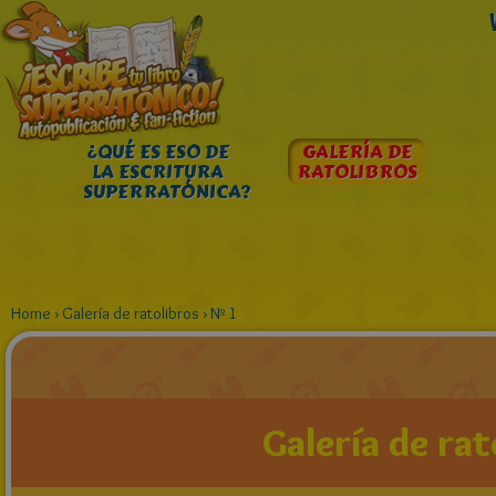
¿QUÉ ES ESO DE
GALERÍA DE
LA ESCRITURA
RATOLIBROS
SUPERRATÓNICA?
Home
›
Galería de ratolibros
›
Nº 1
Galería de rat