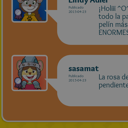
¡Holiii ^
Publicado
2015-04-23
todo la p
pelín más 
ENORME
sasamat
La rosa de
Publicado
2015-04-23
pendiente