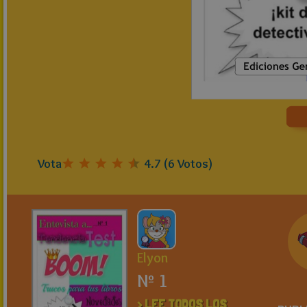
Vota
4.7
(
6
Votos)
Elyon
Nº 1
> LEE TODOS LOS