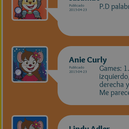
P.D palab
Publicado
2015-04-23
Anie Curly
Games: 1.
Publicado
2015-04-23
izquierdo,
derecha y
Me parece
Lindy Adler