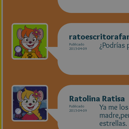
ratoescritoraf
¿Podrías
Publicado
2015-04-09
Ratolina Ratisa
Ya me los
Publicado
2015-04-09
madre,per
estrellas.