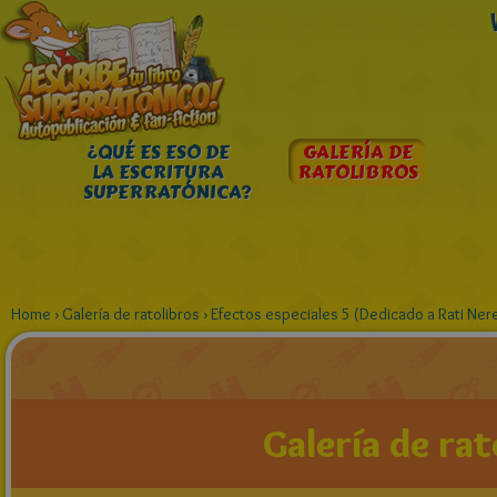
¿QUÉ ES ESO DE
GALERÍA DE
LA ESCRITURA
RATOLIBROS
SUPERRATÓNICA?
Home
›
Galería de ratolibros
›
Efectos especiales 5 (Dedicado a Rati Ner
Galería de rat