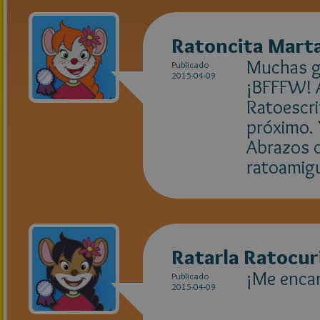
Ratoncita Marta
Muchas gr
Publicado
2015-04-09
¡BFFFW! A
Ratoescri
próximo. 
Abrazos d
ratoamigu
Ratarla Ratocur
¡Me enca
Publicado
2015-04-09