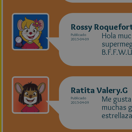
Rossy Roquefor
Hola much
Publicado
2015-04-09
supermeg
B.F.F.W.U
Ratita Valery.G
Me gusta
Publicado
2015-04-09
muchas gr
estrellaza