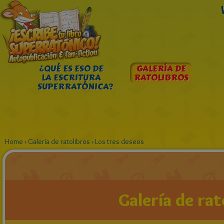
¿QUÉ ES ESO DE
GALERÍA DE
LA ESCRITURA
RATOLIBROS
SUPERRATÓNICA?
Home
›
Galería de ratolibros
›
Los tres deseos
Galería de rat