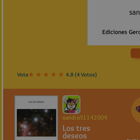
Vota
4.8
(
4
Votos)
sandra91142004
Los tres
deseos