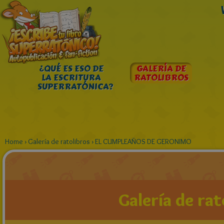
¿QUÉ ES ESO DE
GALERÍA DE
LA ESCRITURA
RATOLIBROS
SUPERRATÓNICA?
Home
›
Galería de ratolibros
›
EL CUMPLEAÑOS DE GERONIMO
Galería de rat