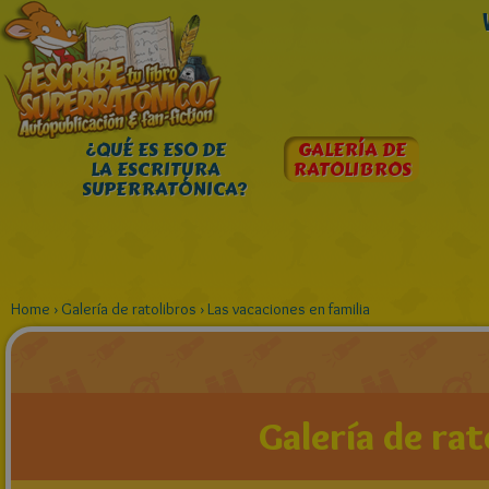
¿QUÉ ES ESO DE
GALERÍA DE
LA ESCRITURA
RATOLIBROS
SUPERRATÓNICA?
Home
›
Galería de ratolibros
›
Las vacaciones en familia
Galería de rat