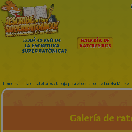
¿QUÉ ES ESO DE
GALERÍA DE
LA ESCRITURA
RATOLIBROS
SUPERRATÓNICA?
Home
›
Galería de ratolibros
›
Dibujo para el concurso de Eureka Mouse
Galería de rat