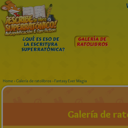
¿QUÉ ES ESO DE
GALERÍA DE
LA ESCRITURA
RATOLIBROS
SUPERRATÓNICA?
Home
›
Galería de ratolibros
›
Fantasy Ever Magia
Galería de rat