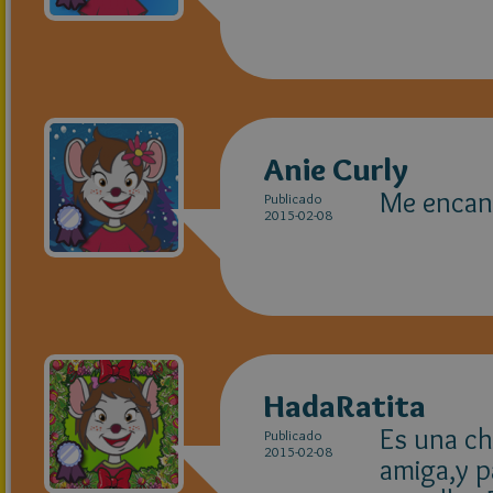
Anie Curly
Me encant
Publicado
2015-02-08
HadaRatita
Es una ch
Publicado
2015-02-08
amiga,y p