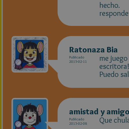
hecho.
respond
Ratonaza Bia
me juego 
Publicado
2015-02-11
escritora
Puedo sal
amistad y amig
Que chula
Publicado
2015-02-08