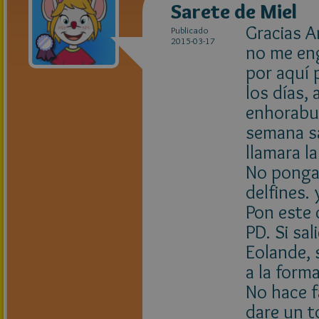
Sarete de Miel
Gracias A
Publicado
2015-03-17
no me eng
por aquí 
los días,
enhorabue
semana sa
llamara l
No pongas
delfines.
Pon este 
PD. Si sal
Eolande, 
a la form
No hace f
dare un t