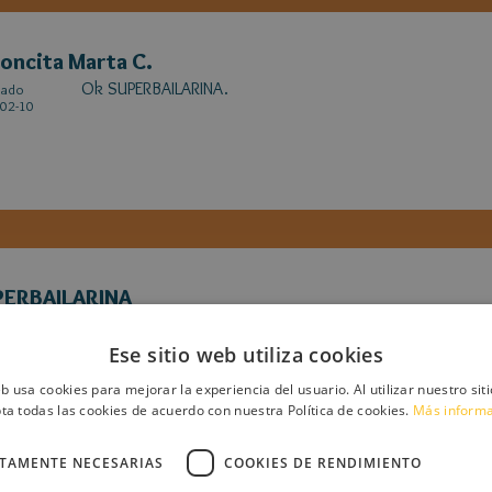
oncita Marta C.
Ok SUPERBAILARINA.
cado
02-10
PERBAILARINA
No se lo que pasa Ratoncita Marta C , pero no te encuen
cado
02-08
nuevo la solicitud , plis
Ese sitio web utiliza cookies
eb usa cookies para mejorar la experiencia del usuario. Al utilizar nuestro sit
ta todas las cookies de acuerdo con nuestra Política de cookies.
Más inform
CTAMENTE NECESARIAS
COOKIES DE RENDIMIENTO