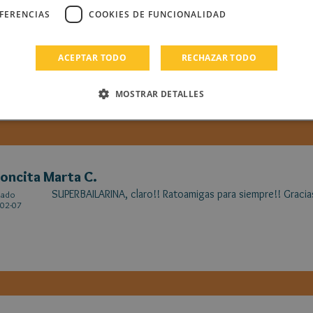
EFERENCIAS
COOKIES DE FUNCIONALIDAD
oncita Marta C.
Gracias apodito.
cado
02-07
ACEPTAR TODO
RECHAZAR TODO
MOSTRAR DETALLES
oncita Marta C.
SUPERBAILARINA, claro!! Ratoamigas para siempre!! Gracias
cado
02-07