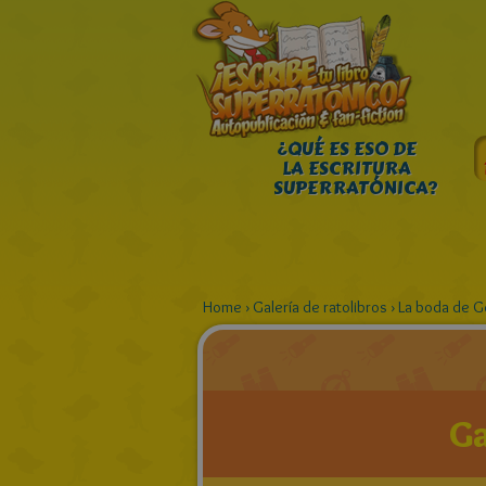
¿QUÉ ES ESO DE
LA ESCRITURA
SUPERRATÓNICA?
Home
›
Galería de ratolibros
›
La boda de Ge
Ga