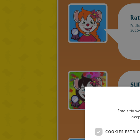
Rat
Publi
2015-
SU
Publi
2015-
Este sitio w
acep
COOKIES ESTRI