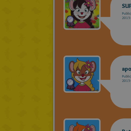
SU
Publi
2015-
apo
Publi
2015-