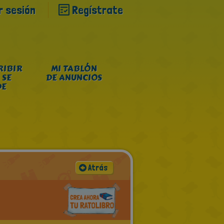
ar sesión
Regístrate
RIBIR
MI TABLÓN
 SE
DE ANUNCIOS
DE
Atrás