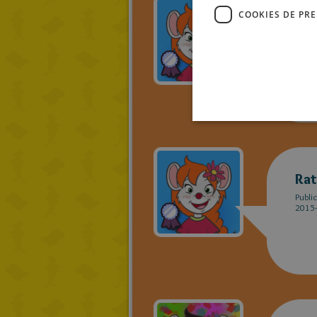
COOKIES DE PR
Rat
Publi
2015-
Rat
Publi
2015-