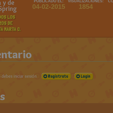
n y de
PUBLICADO EL:
VISUALIZACIONES:
CO
04-02-2015
1854
Spring
DOS LOS
ROS DE
A MARTA C.
ntario
debes iniciar sesión
Regístrate
Login
s