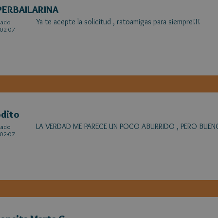
PERBAILARINA
Ya te acepte la solicitud , ratoamigas para siempre!!!
cado
02-07
dito
LA VERDAD ME PARECE UN POCO ABURRIDO , PERO BUENO
cado
02-07