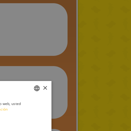
×
tro , porfavor , mandame de
io web, usted
ITALIAN
ación
ENGLISH
FRENCH