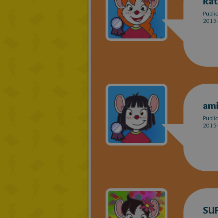
Rat
Publi
2015-
ami
Publi
2015-
SU