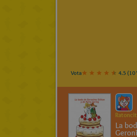
Vota
4.5
(
10
Ratoncit
La bod
Geron