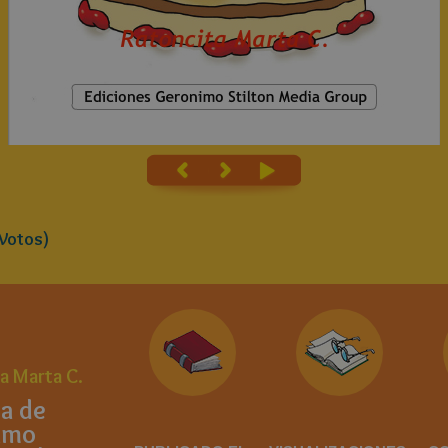
Votos)
a Marta C.
a de
imo