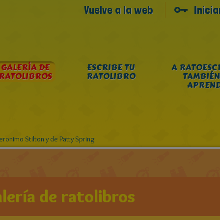
Vuelve a la web
Inici
GALERÍA DE
ESCRIBE TU
A RATOESC
RATOLIBROS
RATOLIBRO
TAMBIÉN
APREN
ronimo Stilton y de Patty Spring
lería de ratolibros