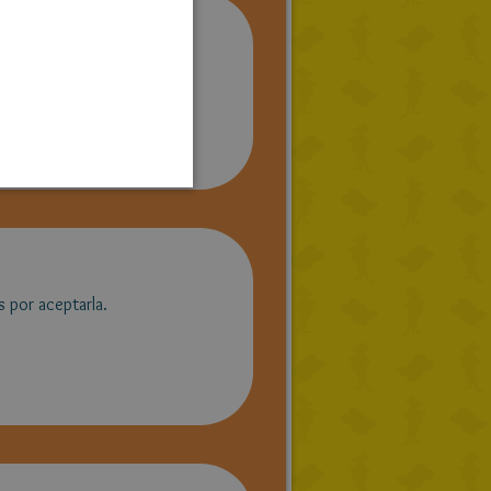
GERMAN
SPANISH
LITHUANIAN
HUNGARIAN
PORTUGUESE
TURKISH
GREEK
RUSSIAN
 por aceptarla.
DUTCH
CATALAN