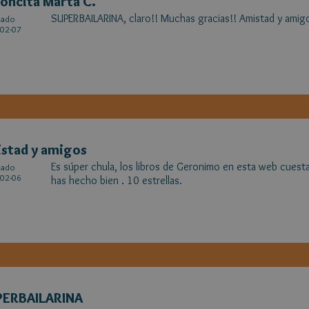
oncita Marta C.
SUPERBAILARINA, claro!! Muchas gracias!! Amistad y amig
cado
02-07
stad y amigos
Es súper chula, los libros de Geronimo en esta web cuest
cado
02-06
has hecho bien . 10 estrellas.
PERBAILARINA