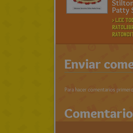
Stilto
Patty 
> LEE TO
RATOLIB
RATONCIT
Enviar come
Para hacer comentarios primero 
Comentario