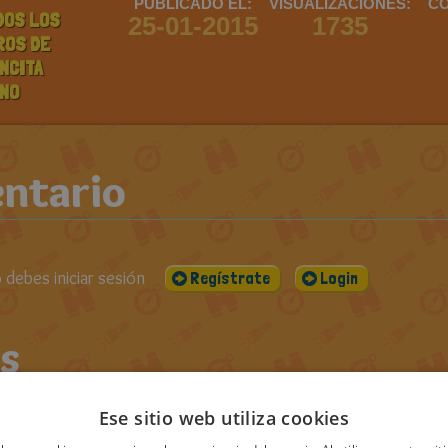
PUBLICADO EL:
VISUALIZACIONES:
CO
DOS LOS
25-01-2015
1735
ROS DE
NCITA
NO
ntario
debes iniciar sesión
Regístrate
Login
s
Ese sitio web utiliza cookies