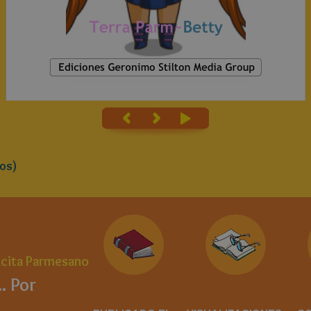
os)
ncita Parmesano
.. Por