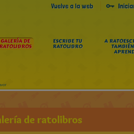
Vuelve a la web
Inici
GALERÍA DE
ESCRIBE TU
A RATOESC
RATOLIBROS
RATOLIBRO
TAMBIÉN
APREN
avor
lería de ratolibros