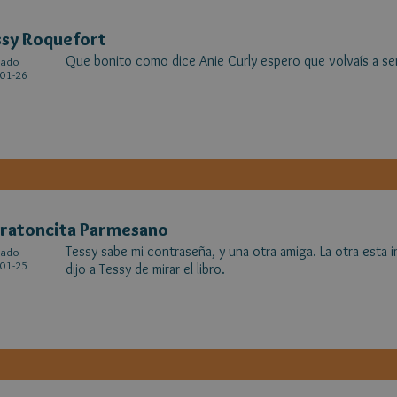
sy Roquefort
Que bonito como dice Anie Curly espero que volvaís a ser
cado
01-26
ratoncita Parmesano
Tessy sabe mi contraseña, y una otra amiga. La otra esta i
cado
01-25
dijo a Tessy de mirar el libro.