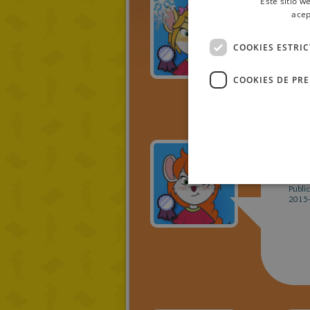
Este sitio w
acep
Rist
Publi
COOKIES ESTRI
2015-
COOKIES DE PR
Mit
Publi
2015-