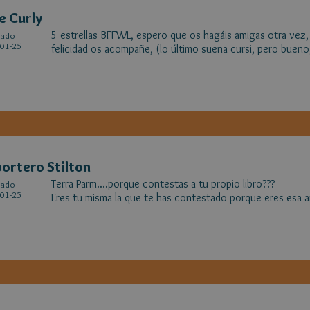
e Curly
5 estrellas BFFWL, espero que os hagáis amigas otra vez, 
cado
01-25
felicidad os acompañe, (lo último suena cursi, pero bueno
ortero Stilton
Terra Parm....porque contestas a tu propio libro???
cado
01-25
Eres tu misma la que te has contestado porque eres esa 