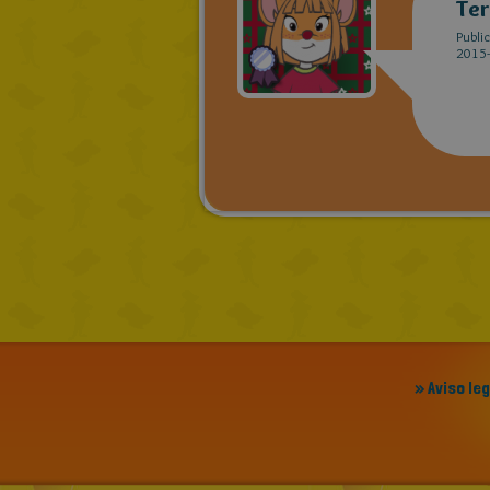
Ter
Publi
2015-
» Aviso le