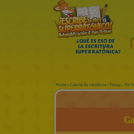
¿QUÉ ES ESO DE
LA ESCRITURA
SUPERRATÓNICA?
Home
›
Galería de ratolibros
›
Tessy... Por f
Ga