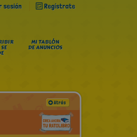
ar sesión
Regístrate
RIBIR
MI TABLÓN
 SE
DE ANUNCIOS
DE
Atrás