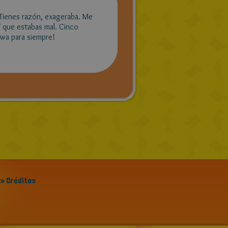
. Tienes razón, exageraba. Me
í que estabas mal. Cinco
awa para siempre!
» Créditos