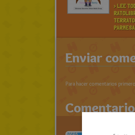
> LEE TO
RATOLIB
TERRATO
PARMESA
Enviar come
Para hacer comentarios primero 
Comentario