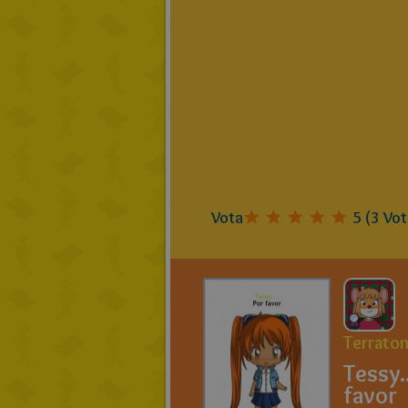
Vota
5
(
3
Vot
Terrato
Tessy.
favor