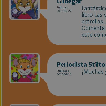
Gildegar
Fantástic
Publicado
2013-10-27
libro Las
estrellas.
Comenta s
este come
Periodista Stilt
¡Muchas g
Publicado
2013-07-11