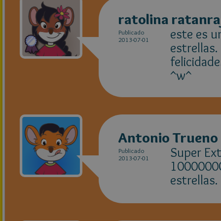
ratolina ratanra
este es u
Publicado
2013-07-01
estrellas.
felicidade
^w^
Antonio Trueno
Super Ext
Publicado
2013-07-01
1000000
estrellas.