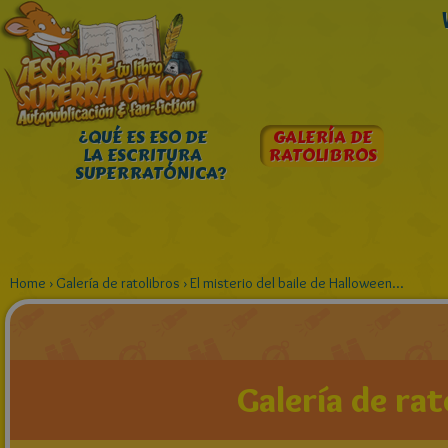
¿QUÉ ES ESO DE
GALERÍA DE
LA ESCRITURA
RATOLIBROS
SUPERRATÓNICA?
Home
›
Galería de ratolibros
›
El misterio del baile de Halloween...
Galería de rat