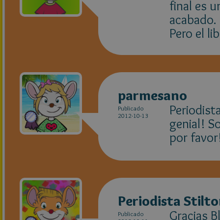
final es 
acabado.
Pero el l
parmesano
Periodist
Publicado
2012-10-13
genial! S
por favor
Periodista Stilt
Gracias B
Publicado