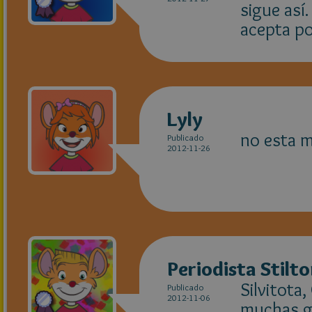
sigue así
acepta po
Lyly
no esta m
Publicado
2012-11-26
Periodista Stilt
Silvitota,
Publicado
2012-11-06
muchas gr