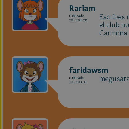
Rariam
Escribes 
Publicado
2013-04-28
el club n
Carmona.
faridawsm
megusata
Publicado
2013-03-31