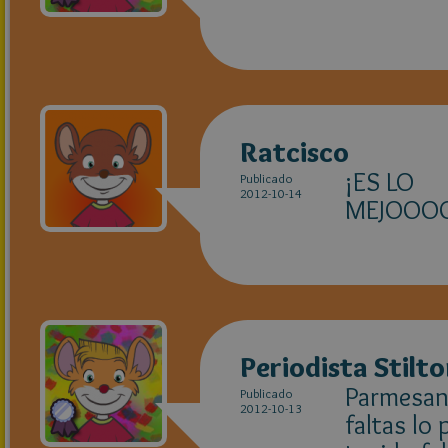
Ratcisco
¡ES LO
Publicado
2012-10-14
MEJOO
Periodista Stilt
Parmesano
Publicado
2012-10-13
faltas lo