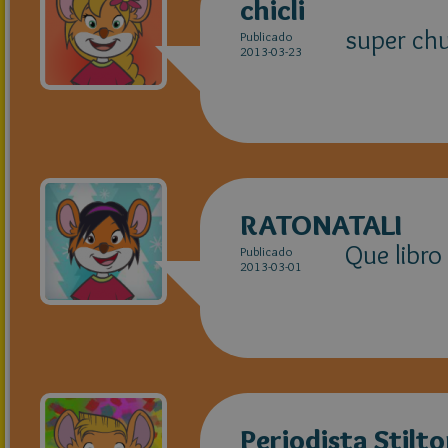
chicli
super chu
Publicado
2013-03-23
RATONATALI
Que libro 
Publicado
2013-03-01
Periodista Stilt