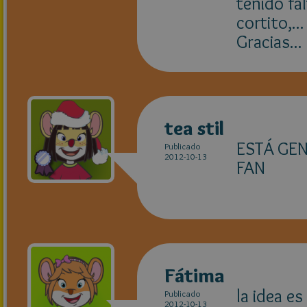
tenido fa
cortito,..
Gracias... 
tea stil
ESTÁ GEN
Publicado
2012-10-13
FAN
Fátima
la idea es
Publicado
2012-10-13