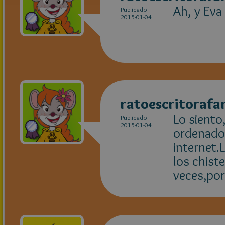
Ah, y Ev
Publicado
2015-01-04
ratoescritoraf
Lo siento
Publicado
2015-01-04
ordenador
internet.
los chist
veces,por