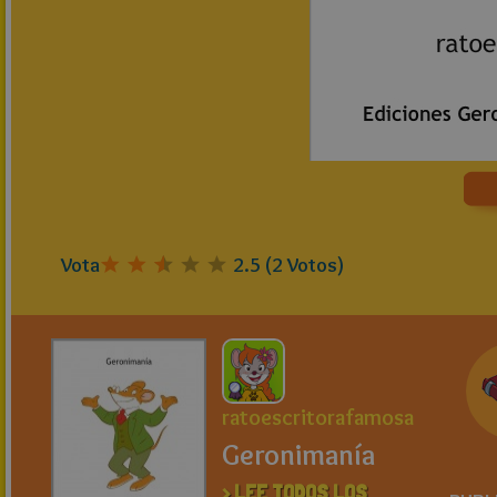
Vota
2.5
(
2
Votos)
ratoescritorafamosa
Geronimanía
> LEE TODOS LOS