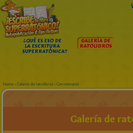
¿QUÉ ES ESO DE
GALERÍA DE
LA ESCRITURA
RATOLIBROS
SUPERRATÓNICA?
Home
›
Galería de ratolibros
›
Geronimanía
Galería de rat