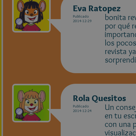
Eva Ratopez
bonita re
Publicado
2014-12-29
por qué r
importanc
los pocos
revista y
sorprendi
Rola Quesitos
Un consej
Publicado
2014-12-24
en tu esc
con una p
visualiza