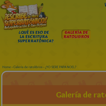
¿QUÉ ES ESO DE
GALERÍA DE
LA ESCRITURA
RATOLIBROS
SUPERRATÓNICA?
Home
›
Galería de ratolibros
›
¿YO SERE PAPA NOEL?
Galería de rat