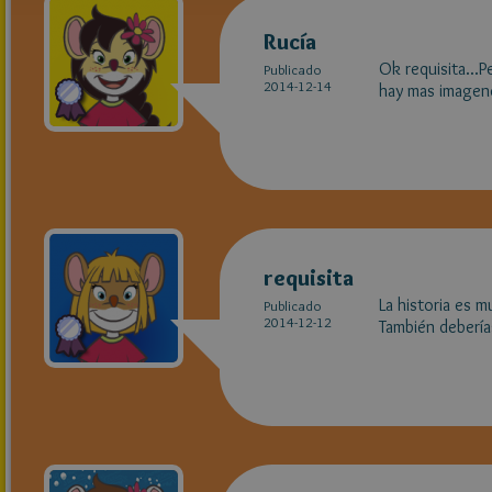
Rucía
Ok requisita...
Publicado
2014-12-14
hay mas imagene
requisita
La historia es m
Publicado
2014-12-12
También debería