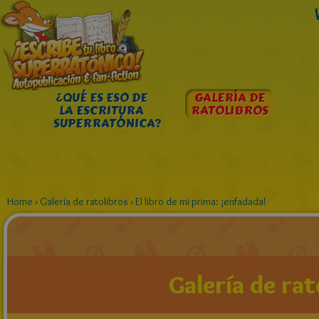
¿QUÉ ES ESO DE
GALERÍA DE
LA ESCRITURA
RATOLIBROS
SUPERRATÓNICA?
Home
›
Galería de ratolibros
›
El libro de mi prima: ¡enfadada!
Galería de rat