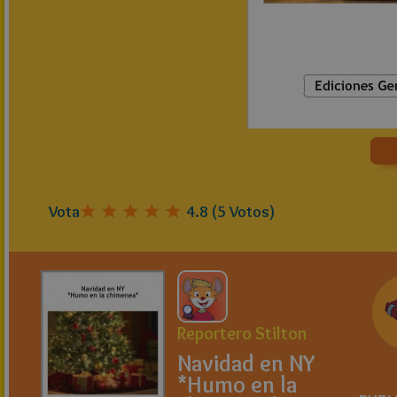
Vota
4.8
(
5
Votos)
Reportero Stilton
Navidad en NY
*Humo en la