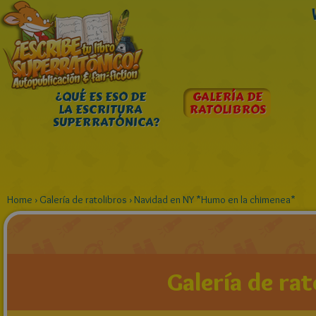
¿QUÉ ES ESO DE
GALERÍA DE
LA ESCRITURA
RATOLIBROS
SUPERRATÓNICA?
Home
›
Galería de ratolibros
›
Navidad en NY *Humo en la chimenea*
Galería de rat