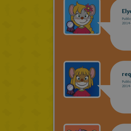
Ely
Publi
2014-
req
Publi
2014-