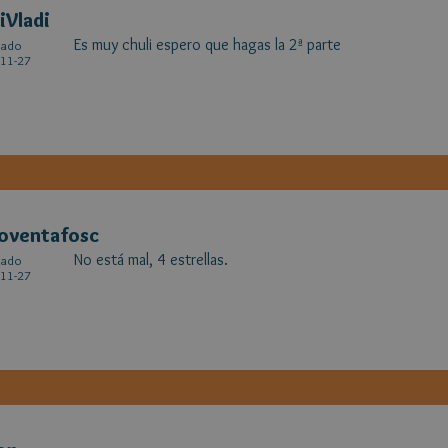
iVladi
Es muy chuli espero que hagas la 2ª parte
cado
11-27
oventafosc
No está mal, 4 estrellas.
cado
11-27