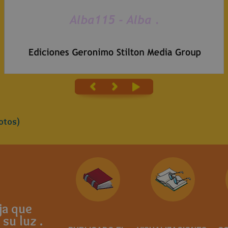
otos)
ja que
 su luz .