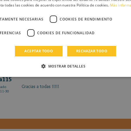
ta todas las cookies de acuerdo con nuestra Política de cookies.
Más inform
alista
CTAMENTE NECESARIAS
COOKIES DE RENDIMIENTO
Es super chulo!!! Espero la segunda parte
cado
12-21
EFERENCIAS
COOKIES DE FUNCIONALIDAD
ACEPTAR TODO
RECHAZAR TODO
MOSTRAR DETALLES
a115
Gracias a todas !!!!!
cado
11-30