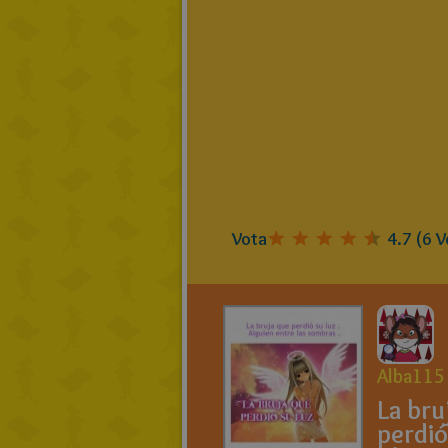
Vota
4.7
(
6
V
Alba115
La bru
perdió