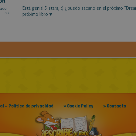
on
Está genial 5 stars, :) ¿ puedo sacarlo en el próximo "Dre
cado
11-27
próximo libro ♥
gal - Política de privacidad
» Cookie Policy
» Contacto