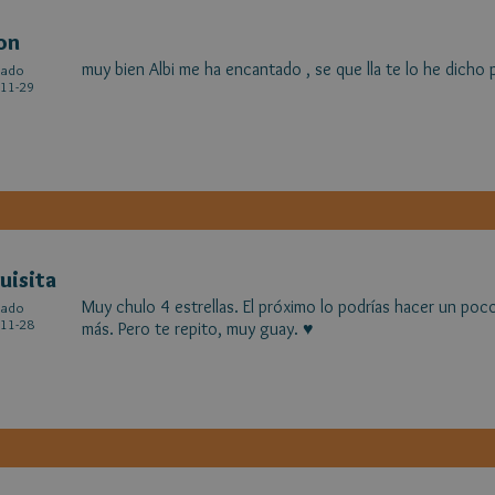
on
muy bien Albi me ha encantado , se que lla te lo he dicho 
cado
11-29
uisita
Muy chulo 4 estrellas. El próximo lo podrías hacer un poc
cado
11-28
más. Pero te repito, muy guay. ♥