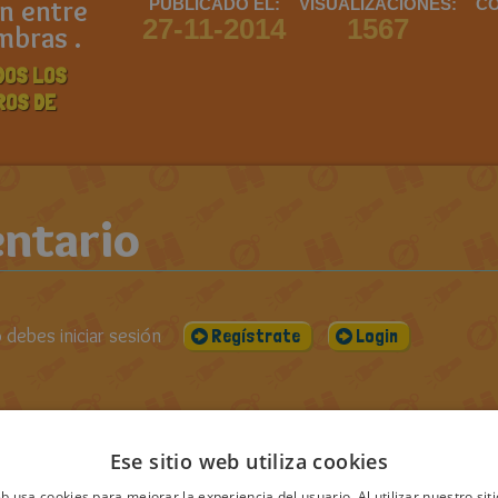
n entre
PUBLICADO EL:
VISUALIZACIONES:
CO
27-11-2014
1567
mbras .
DOS LOS
ROS DE
ntario
debes iniciar sesión
Regístrate
Login
s
Ese sitio web utiliza cookies
eb usa cookies para mejorar la experiencia del usuario. Al utilizar nuestro sit