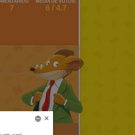
MENTARIOS:
MEDIA DE VOTOS:
7
6 / 4.7
×
io web, usted
ITALIAN