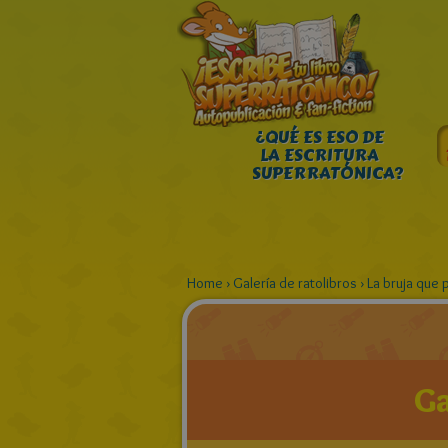
¿QUÉ ES ESO DE
LA ESCRITURA
SUPERRATÓNICA?
Home
›
Galería de ratolibros
›
La bruja que 
Ga