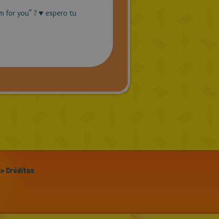
am for you" ? ♥ espero tu
» Créditos