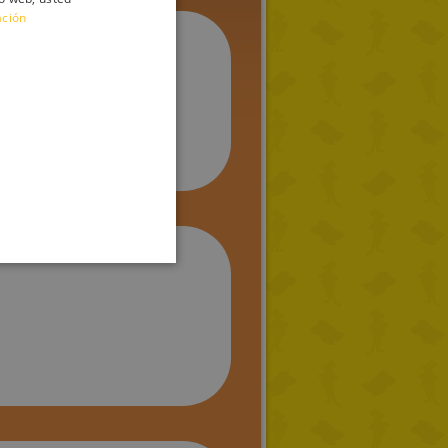
ación
ENGLISH
FRENCH
GERMAN
SPANISH
LITHUANIAN
HUNGARIAN
PORTUGUESE
TURKISH
GREEK
RUSSIAN
DUTCH
CATALAN