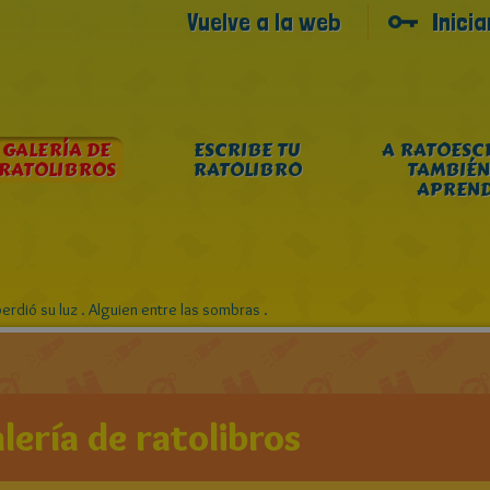
Vuelve a la web
Inici
GALERÍA DE
ESCRIBE TU
A RATOESC
RATOLIBROS
RATOLIBRO
TAMBIÉN
APREN
perdió su luz . Alguien entre las sombras .
lería de ratolibros