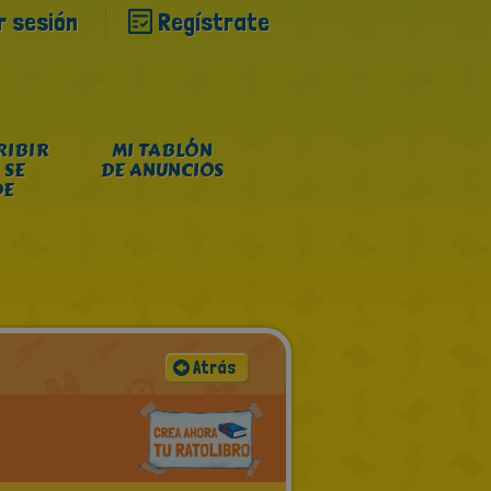
ar sesión
Regístrate
RIBIR
MI TABLÓN
 SE
DE ANUNCIOS
DE
Atrás