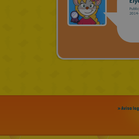
Ely
Publi
2014-
» Aviso le