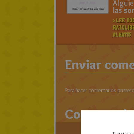
Alguie
las so
> LEE TO
RATOLIB
ALBA115
Enviar come
Para hacer comentarios primero 
Comentario
Este sitio w