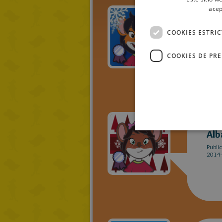
acep
rat
COOKIES ESTRI
Publi
2014-
COOKIES DE PR
Alb
Publi
2014-