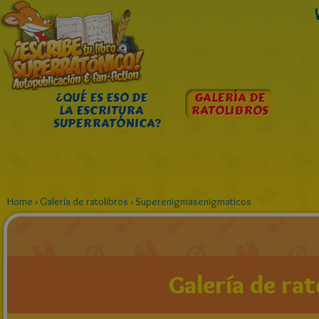
¿QUÉ ES ESO DE
GALERÍA DE
LA ESCRITURA
RATOLIBROS
SUPERRATÓNICA?
Home
›
Galería de ratolibros
›
Superenigmasenigmaticos
Galería de rat