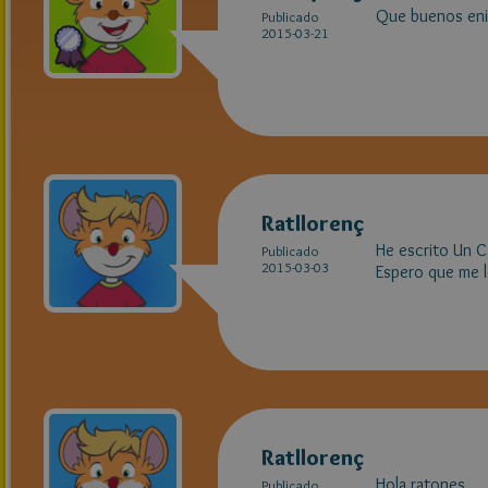
Que buenos enig
Publicado
2015-03-21
Ratllorenç
He escrito Un C
Publicado
2015-03-03
Espero que me l
Ratllorenç
Hola ratones.
Publicado