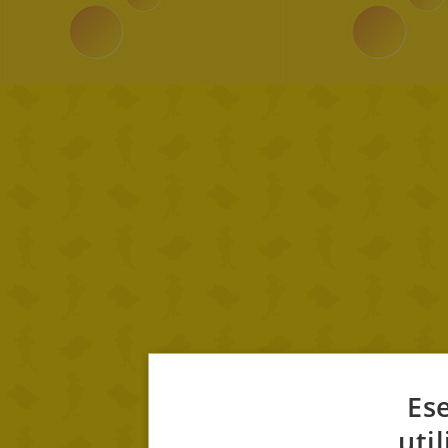
Ese
uti