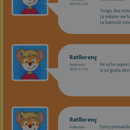
2014-12-18
Tengo dos notic
La mala;no me h
La bueno;lo es
Ratllorenç
He echo superch
Publicado
2014-11-23
si os gusta dec
Ratllorenç
Estoy pensando
Publicado