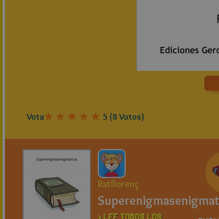
Vota
5
(
8
Votos)
Ratllorenç
Superenigmasenigmat
> LEE TODOS LOS