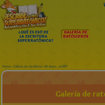
¿QUÉ ES ESO DE
GALERÍA DE
LA ESCRITURA
RATOLIBROS
SUPERRATÓNICA?
Home
›
Galería de ratolibros
›
Mi diario , mi BFF
Galería de rat