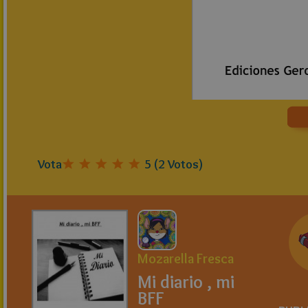
Vota
5
(
2
Votos)
Mozarella Fresca
Mi diario , mi
BFF