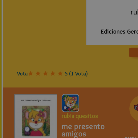
Vota
5
(
1
Vota)
rubia quesitos
me presento
amigos