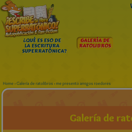
¿QUÉ ES ESO DE
GALERÍA DE
LA ESCRITURA
RATOLIBROS
SUPERRATÓNICA?
Home
›
Galería de ratolibros
›
me presento amigos roedores
Galería de rat