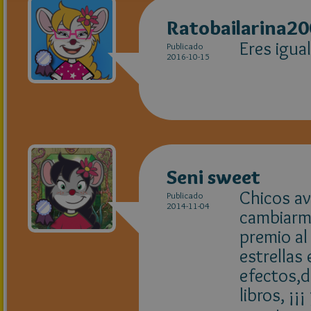
Ratobailarina2
Eres igua
Publicado
2016-10-15
Seni sweet
Chicos av
Publicado
2014-11-04
cambiarme
premio al
estrellas
efectos,d
libros, ¡