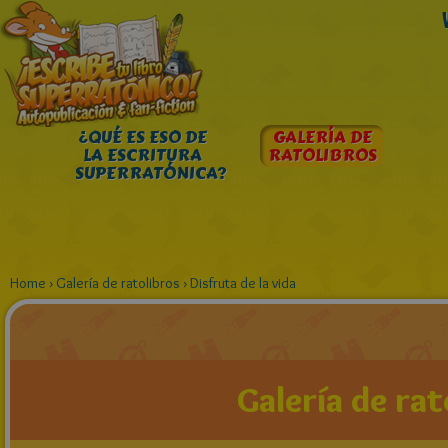
¿QUÉ ES ESO DE
GALERÍA DE
LA ESCRITURA
RATOLIBROS
SUPERRATÓNICA?
Home
›
Galería de ratolibros
›
Disfruta de la vida
Galería de rat