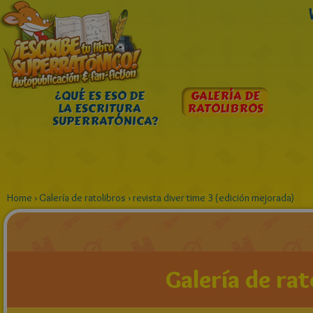
¿QUÉ ES ESO DE
GALERÍA DE
LA ESCRITURA
RATOLIBROS
SUPERRATÓNICA?
Home
›
Galería de ratolibros
›
revista diver time 3 (edición mejorada)
Galería de rat