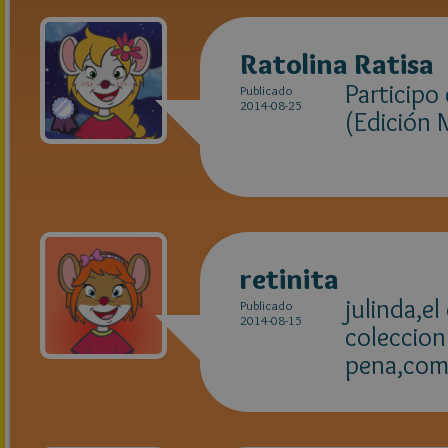
Ratolina Ratisa
Participo
Publicado
2014-08-25
(Edición 
retinita
julinda,e
Publicado
2014-08-15
coleccion
pena,como