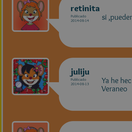
retinita
si ,puede
Publicado
2014-08-14
juliju
Ya he hech
Publicado
2014-08-13
Veraneo