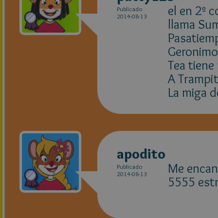
el en 2º 
Publicado
2014-08-13
llama Su
Pasatiem
Geronimo 
Tea tiene
A Trampit
La miga d
apodito
Me encant
Publicado
2014-08-13
5555 estr