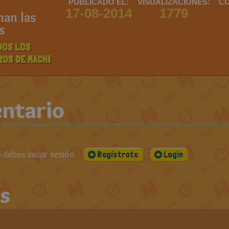
PUBLICADO EL:
VISUALIZACIONES:
CO
17-08-2014
1779
an las
s
DOS LOS
ROS DE MACHI
ntario
debes iniciar sesión
Regístrate
Login
s