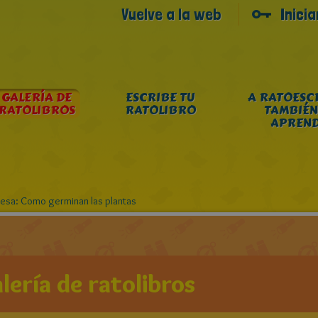
Vuelve a la web
Inici
GALERÍA DE
ESCRIBE TU
A RATOESC
RATOLIBROS
RATOLIBRO
TAMBIÉN
APREN
resa: Como germinan las plantas
lería de ratolibros