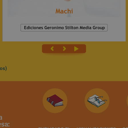
os)
a
sa: