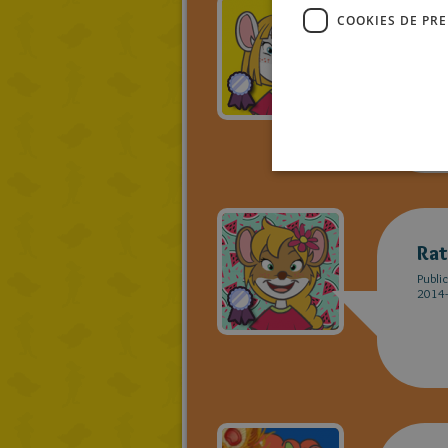
COOKIES DE PR
Ma
Publi
2014-
Rat
Publi
2014-