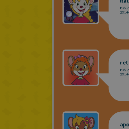
Rat
Publi
2014-
ret
Publi
2014-
apo