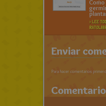
Como
germin
planta
> LEE TO
RATOLIB
Enviar come
Para hacer comentarios primero 
Comentario