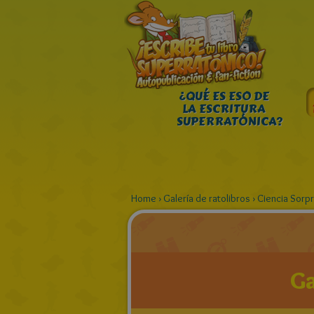
¿QUÉ ES ESO DE
LA ESCRITURA
SUPERRATÓNICA?
Home
›
Galería de ratolibros
›
Ciencia Sorp
Ga