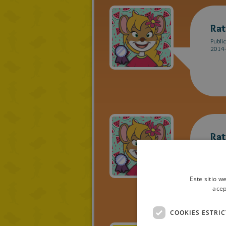
Rat
Publi
2014-
Rat
Publi
2014-
Este sitio w
acep
COOKIES ESTRI