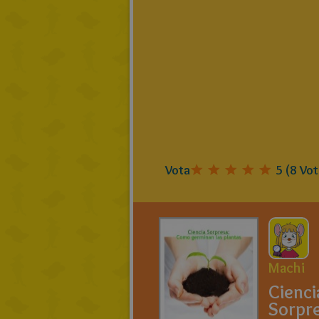
Vota
5
(
8
Vot
Machi
Cienci
Sorpre