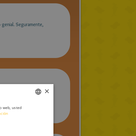
o genial. Seguramente,
×
al.
io web, usted
ITALIAN
ación
ENGLISH
FRENCH