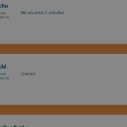
chu
Me encanta! 5 estrellas.
cado
08-19
chi
Gracias!
cado
08-18