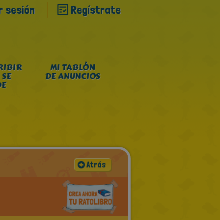
ar sesión
Regístrate
RIBIR
MI TABLÓN
 SE
DE ANUNCIOS
DE
Atrás