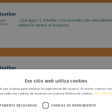
iesther
¡ Qué guay ! 5 estrellas. Lo he provado y me está saliend
cado
09-15
mañana lo meteré en la maceta.
iesther
Pero, ¿ cómo las sacas de internet ? Tengo el google norm
cado
09-11
Ese sitio web utiliza cookies
eb usa cookies para mejorar la experiencia del usuario. Al utilizar nuestro sit
ta todas las cookies de acuerdo con nuestra Política de cookies.
Más inform
CTAMENTE NECESARIAS
COOKIES DE RENDIMIENTO