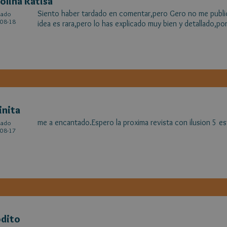
olina Ratisa
Siento haber tardado en comentar,pero Gero no me public
cado
08-18
idea es rara,pero lo has explicado muy bien y detallado,por
inita
me a encantado.Espero la proxima revista con ilusion 5 est
cado
08-17
dito