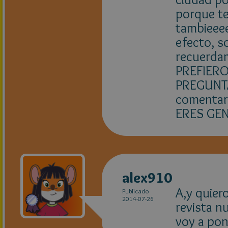
porque te
tambieeee
efecto, s
recuerda
PREFIERO:
PREGUNTA
comentar
ERES GEN
alex910
A,y quier
Publicado
2014-07-26
revista n
voy a pon