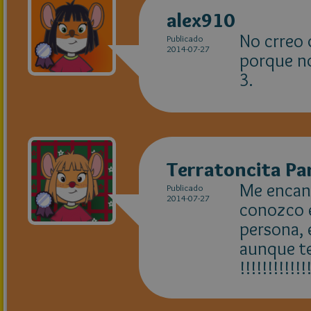
alex910
No crreo 
Publicado
2014-07-27
porque no
3.
Terratoncita P
Me encant
Publicado
2014-07-27
conozco 
persona, 
aunque te
!!!!!!!!!!!!