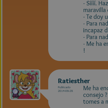
- Síííí. H
maravilla
- Te doy 
- Para nad
incapaz d
- Para na
- Me ha e
!
Ratiesther
Me ha enc
Publicado
2014-08-28
consejo ?
tomes a m