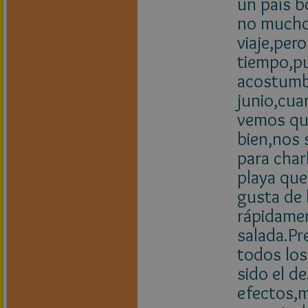
un país b
no mucho,
viaje,per
tiempo,p
acostumb
junio,cua
vemos que
bien,nos
para char
playa que
gusta de 
rápidamen
salada.Pr
todos los
sido el de
efectos,