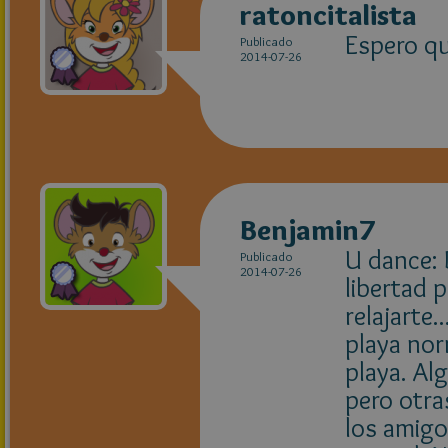
ratoncitalista
Espero qu
Publicado
2014-07-26
Benjamin7
U dance: 
Publicado
2014-07-26
libertad p
relajarte.
playa no
playa. Al
pero otra
los amigo