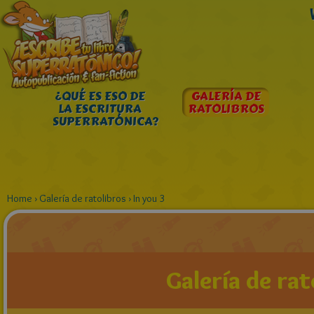
¿QUÉ ES ESO DE
GALERÍA DE
LA ESCRITURA
RATOLIBROS
SUPERRATÓNICA?
Home
›
Galería de ratolibros
›
In you 3
Galería de rat