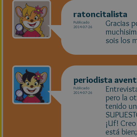
ratoncitalista
Gracias p
Publicado
2014-07-26
muchisimo
sois los 
periodista aven
Entrevist
Publicado
2014-07-26
pero la o
tenido un
SUPUESTO
¡Uf! Creo
está bien