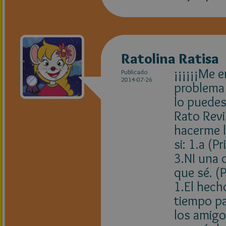
Ratolina Ratisa
¡¡¡¡¡¡Me e
Publicado
2014-07-26
problema 
lo puedes
Rato Revi
hacerme l
si: 1.a (
3.NI una d
que sé. (
1.El hech
tiempo pa
los amigo