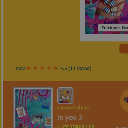
Vota
4.6
(
11
Votos)
ratoncitalista
In you 3
> LEE TODOS LOS