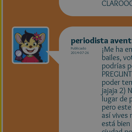
CLAROOOO
periodista aven
¡Me ha e
Publicado
2014-07-26
bailes, vo
podrías p
PREGUNTIL
poder ten
jajaja 2)
lugar de 
pero este 
así vives
está bien
ciudad por