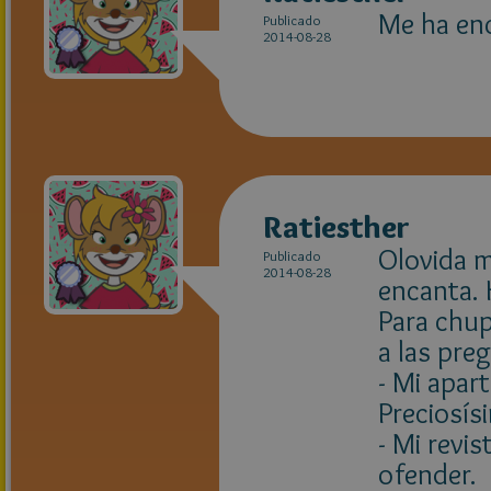
Me ha enc
Publicado
2014-08-28
Ratiesther
Olovida m
Publicado
2014-08-28
encanta. 
Para chup
a las preg
- Mi apart
Preciosís
- Mi revis
ofender.