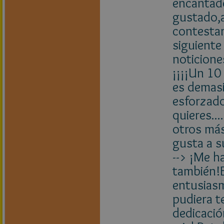
encantad
gustado,a
contestar
siguiente
noticione
¡¡¡¡Un 10
es demasi
esforzado
quieres..
otros más
gusta a s
--> ¡Me h
también!E
entusiasm
pudiera t
dedicació