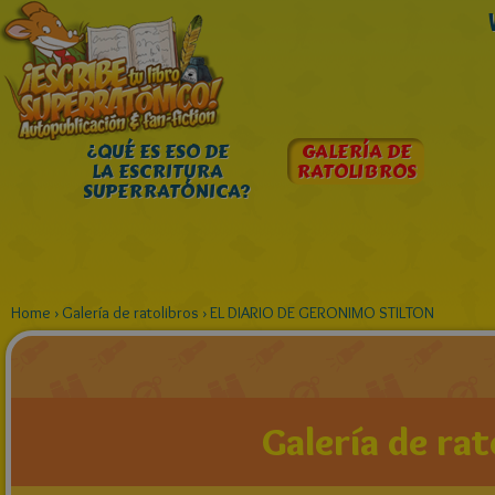
¿QUÉ ES ESO DE
GALERÍA DE
LA ESCRITURA
RATOLIBROS
SUPERRATÓNICA?
Home
›
Galería de ratolibros
›
EL DIARIO DE GERONIMO STILTON
Galería de rat