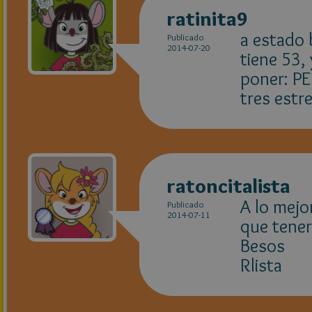
ratinita9
a estado 
Publicado
2014-07-20
tiene 53,
poner: P
tres estre
ratoncitalista
A lo mejo
Publicado
2014-07-11
que tener
Besos
Rlista