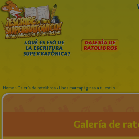
¿QUÉ ES ESO DE
GALERÍA DE
LA ESCRITURA
RATOLIBROS
SUPERRATÓNICA?
Home
›
Galería de ratolibros
›
Unos marcapáginas a tu estilo
Galería de rat