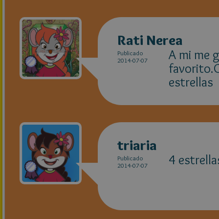
Rati Nerea
A mi me g
Publicado
2014-07-07
favorito.
estrellas
triaria
4 estrell
Publicado
2014-07-07