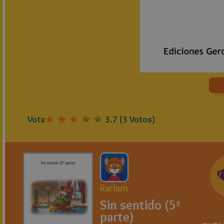
Vota
3.7
(
3
Votos)
Rariam
Sin sentido (5ª
parte)