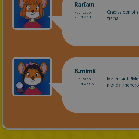
Rariam
Gracias compi s
Publicado
2014-07-13
trama.
B.mimli
Me encanta!Me p
Publicado
2014-07-08
monda limonero