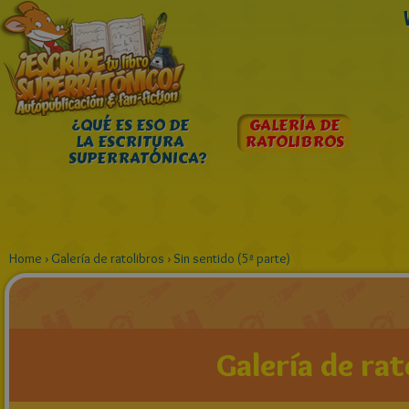
¿QUÉ ES ESO DE
GALERÍA DE
LA ESCRITURA
RATOLIBROS
SUPERRATÓNICA?
Home
›
Galería de ratolibros
›
Sin sentido (5ª parte)
Galería de rat