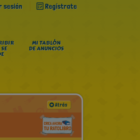
ar sesión
Regístrate
RIBIR
MI TABLÓN
 SE
DE ANUNCIOS
DE
Atrás