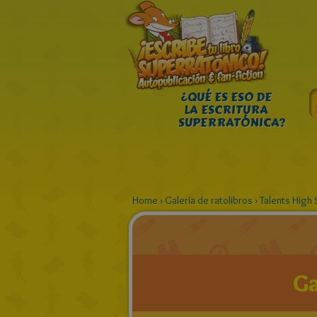
¿QUÉ ES ESO DE
LA ESCRITURA
SUPERRATÓNICA?
Home
›
Galería de ratolibros
›
Talents High 
Ga