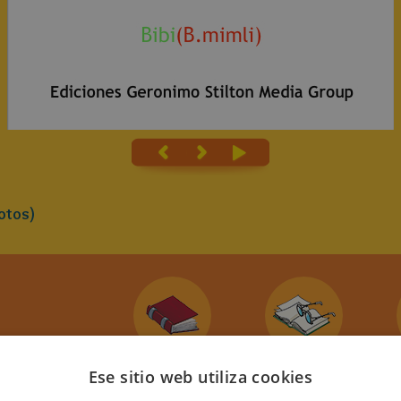
otos)
s High
Ese sitio web utiliza cookies
l