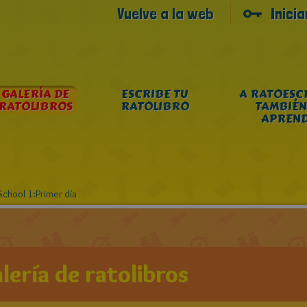
Vuelve a la web
Inici
GALERÍA DE
ESCRIBE TU
A RATOESC
RATOLIBROS
RATOLIBRO
TAMBIÉN
APREN
School 1:Primer día
lería de ratolibros