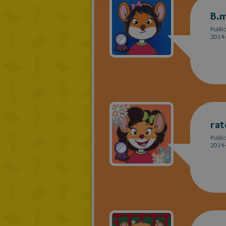
B.m
Publi
2014-
rat
Publi
2014-