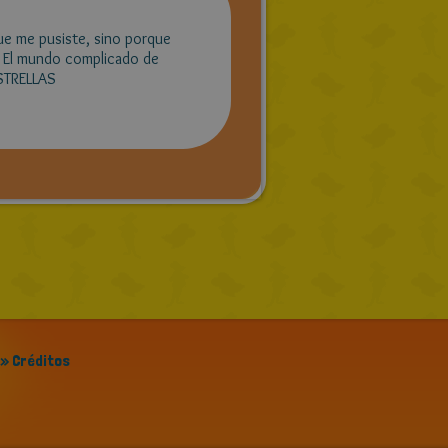
ue me pusiste, sino porque
ro El mundo complicado de
ESTRELLAS
» Créditos