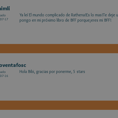
imli
Ya leí El mundo complicado de Rathena!Es lo mas!Te deje u
cado
07-17
pongo en mi próximo libro de BFF porque¡eres mi BFF!
oventafosc
Hola Bibi, gracias por ponerme, 5 stars
cado
07-16