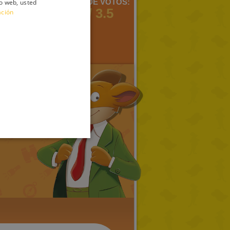
MENTARIOS:
MEDIA DE VOTOS:
io web, usted
ITALIAN
3
4 / 3.5
ación
ENGLISH
FRENCH
GERMAN
SPANISH
LITHUANIAN
HUNGARIAN
PORTUGUESE
TURKISH
GREEK
RUSSIAN
DUTCH
CATALAN