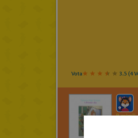
Vota
3.5
(
4
V
B.mimli
Talent
Schoo