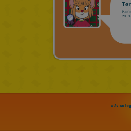
Ter
Publi
2014-
» Aviso le