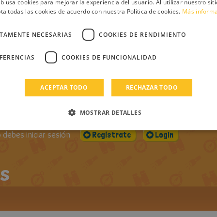
er día
PUBLICADO EL:
VISUALIZACIONES:
CO
eb usa cookies para mejorar la experiencia del usuario. Al utilizar nuestro sit
16-07-2014
1544
ta todas las cookies de acuerdo con nuestra Política de cookies.
Más inform
DOS LOS
ROS DE
CTAMENTE NECESARIAS
COOKIES DE RENDIMIENTO
EFERENCIAS
COOKIES DE FUNCIONALIDAD
ntario
ACEPTAR TODO
RECHAZAR TODO
MOSTRAR DETALLES
debes iniciar sesión
Regístrate
Login
s