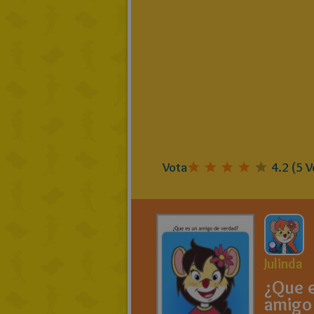
Vota
4.2
(
5
V
Julinda
¿Que 
amigo