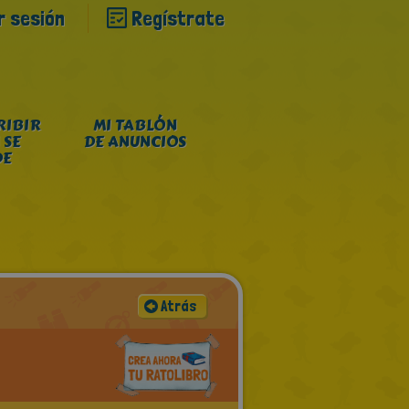
ar sesión
Regístrate
RIBIR
MI TABLÓN
 SE
DE ANUNCIOS
DE
Atrás