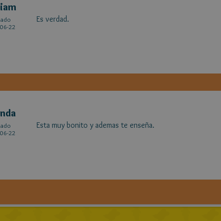
riam
Es verdad.
cado
06-22
inda
Esta muy bonito y ademas te enseña.
cado
06-22