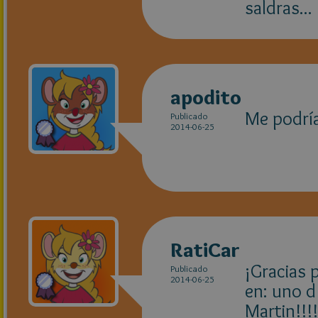
saldras...
apodito
Me podría
Publicado
2014-06-25
RatiCar
¡Gracias 
Publicado
2014-06-25
en: uno d
Martin!!!