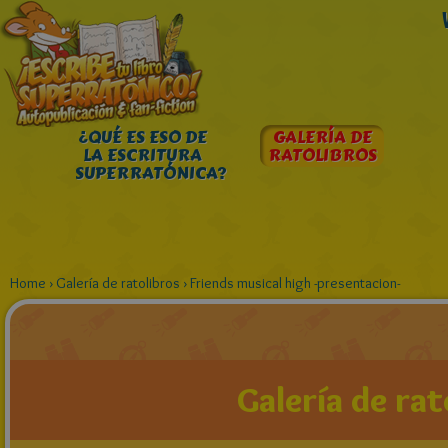
¿QUÉ ES ESO DE
GALERÍA DE
LA ESCRITURA
RATOLIBROS
SUPERRATÓNICA?
Home
›
Galería de ratolibros
›
Friends musical high -presentacion-
Galería de rat