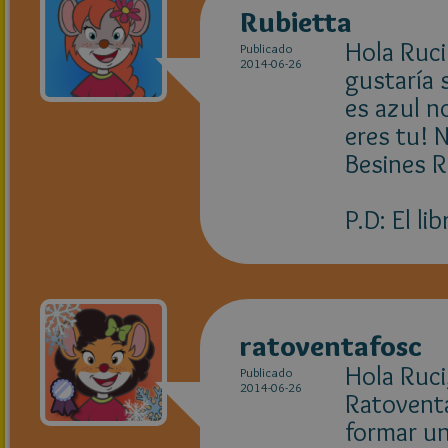
Rubietta
Hola Ruci
Publicado
2014-06-26
gustaría 
es azul n
eres tu! 
Besines R
P.D: El l
ratoventafosc
Hola Ruci
Publicado
2014-06-26
Ratoventa
formar u