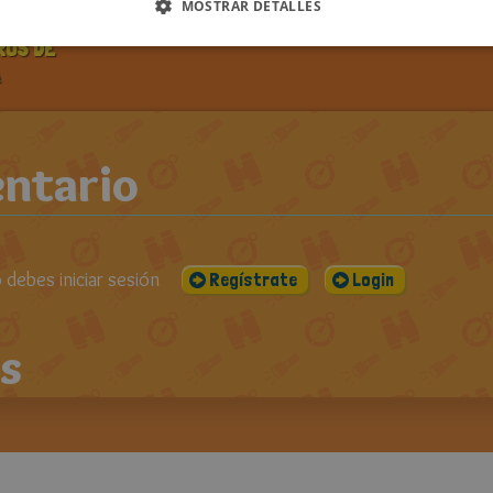
PUBLICADO EL:
VISUALIZACIONES:
CO
MOSTRAR DETALLES
DOS LOS
06-06-2014
1402
ROS DE
ntario
debes iniciar sesión
Regístrate
Login
s