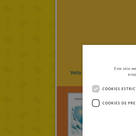
Este sitio w
Vota
3
(
2
Vot
acep
COOKIES ESTRI
COOKIES DE PR
retinita
revist
et l´hi