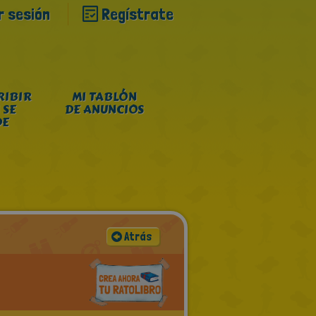
ar sesión
Regístrate
RIBIR
MI TABLÓN
 SE
DE ANUNCIOS
DE
Atrás