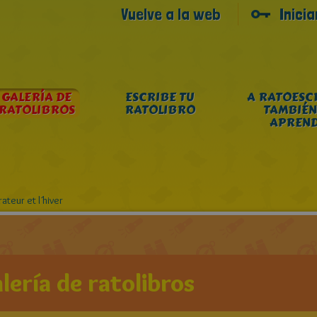
Vuelve a la web
Inici
GALERÍA DE
ESCRIBE TU
A RATOESC
RATOLIBROS
RATOLIBRO
TAMBIÉN
APREN
ateur et l´hiver
lería de ratolibros