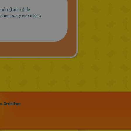
 todo (todito) de
satiempos,y eso más o
» Créditos