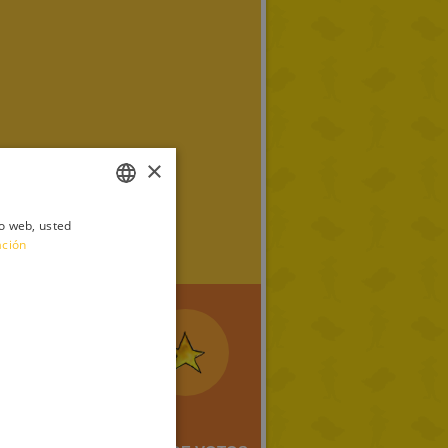
×
io web, usted
ITALIAN
ación
ENGLISH
FRENCH
GERMAN
SPANISH
LITHUANIAN
HUNGARIAN