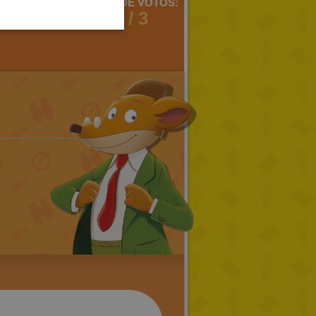
MENTARIOS:
MEDIA DE VOTOS:
PORTUGUESE
1
2 / 3
TURKISH
GREEK
RUSSIAN
DUTCH
CATALAN