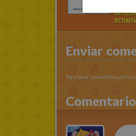
> LEE TO
RATOLIB
RETINITA
Enviar come
Para hacer comentarios primero 
Comentario