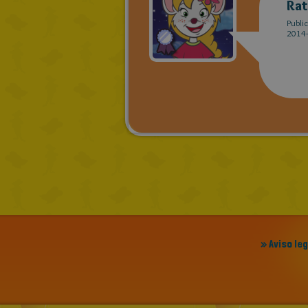
Rat
Publi
2014-
» Aviso le