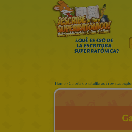
¿QUÉ ES ESO DE
LA ESCRITURA
SUPERRATÓNICA?
Home
›
Galería de ratolibros
›
revista:explor
Ga