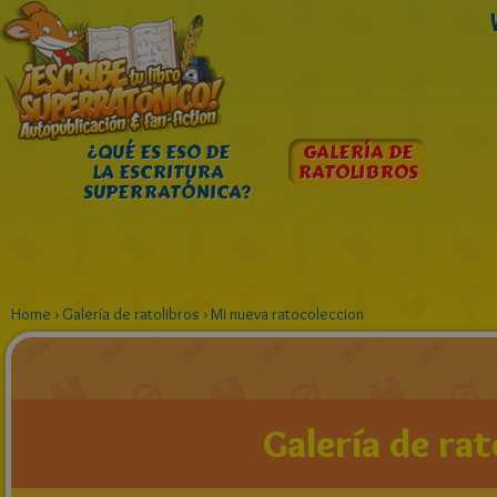
¿QUÉ ES ESO DE
GALERÍA DE
LA ESCRITURA
RATOLIBROS
SUPERRATÓNICA?
Home
›
Galería de ratolibros
›
Mi nueva ratocoleccion
Galería de rat