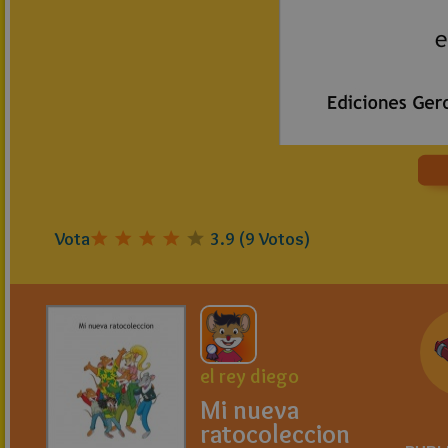
Vota
3.9
(
9
Votos)
el rey diego
Mi nueva
ratocoleccion