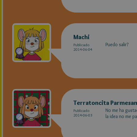
Machi
Puedo salir?
Publicado
2014-06-04
Terratoncita Parmesa
No me ha gusta
Publicado
2014-06-03
la idea no me pa