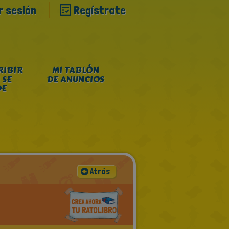
ar sesión
Regístrate
RIBIR
MI TABLÓN
 SE
DE ANUNCIOS
DE
Atrás