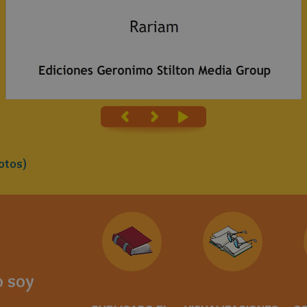
otos)
 soy