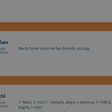
riam
Machi tienes razón me han borrado una pág.
cado
06-04
chi
1- María, 2- Azul 3- Tranquila, alegre y amistosa, 4- Fútbo
cado
06-04
página, 5 stars.