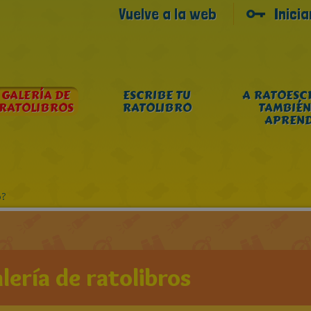
Vuelve a la web
Inici
GALERÍA DE
ESCRIBE TU
A RATOESC
RATOLIBROS
RATOLIBRO
TAMBIÉN
APREN
o?
lería de ratolibros