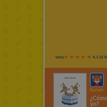
Vota
4.5
(
6
V
Rariam
¿Cómo
yo?