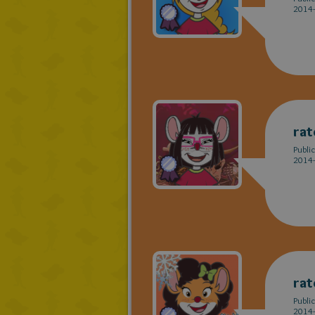
2014-
rat
Publi
2014-
rat
Publi
2014-