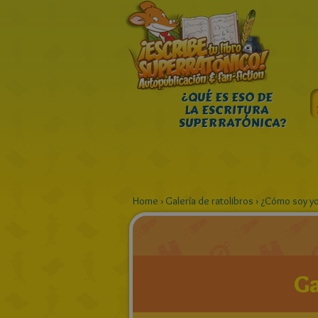
¿QUÉ ES ESO DE
LA ESCRITURA
SUPERRATÓNICA?
Home
›
Galería de ratolibros
›
¿Cómo soy y
Ga