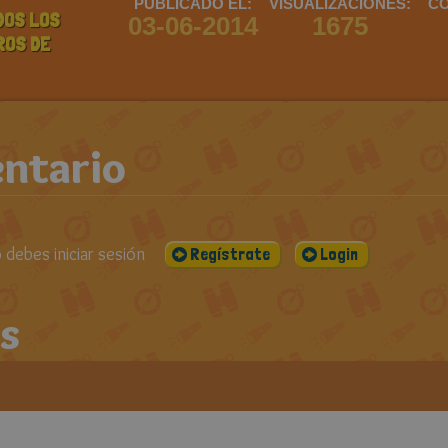
PUBLICADO EL:
VISUALIZACIONES:
CO
DOS LOS
03-06-2014
1675
ROS DE
ntario
debes iniciar sesión
Regístrate
Login
s