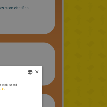
es raton cientifico
×
io web, usted
ITALIAN
ación
ENGLISH
FRENCH