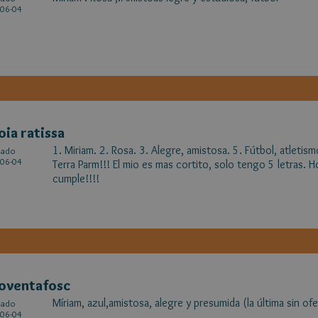
06-04
oia ratissa
1. Miriam. 2. Rosa. 3. Alegre, amistosa. 5. Fútbol, atleti
cado
06-04
Terra Parm!!! El mio es mas cortito, solo tengo 5 letras. H
cumple!!!!
oventafosc
Míriam, azul,amistosa, alegre y presumida (la última sin ofe
cado
06-04