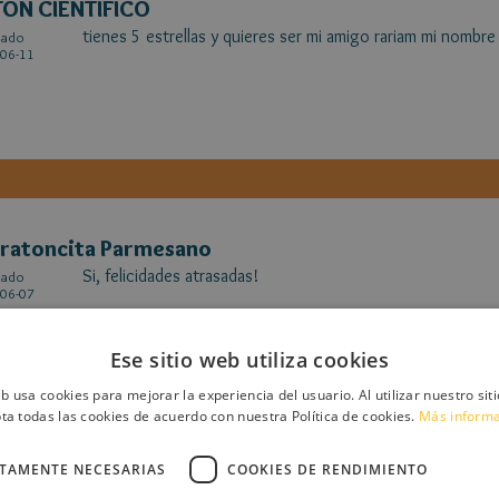
TON CIENTIFICO
tienes 5 estrellas y quieres ser mi amigo rariam mi nombre 
cado
06-11
ratoncita Parmesano
Si, felicidades atrasadas!
cado
06-07
Ese sitio web utiliza cookies
eb usa cookies para mejorar la experiencia del usuario. Al utilizar nuestro sit
ta todas las cookies de acuerdo con nuestra Política de cookies.
Más inform
CTAMENTE NECESARIAS
COOKIES DE RENDIMIENTO
riam