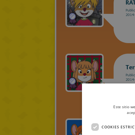
RA
Publi
2014-
Ter
Publi
2014-
Este sitio w
acep
COOKIES ESTRI
Ra