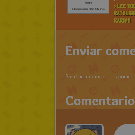
> LEE TO
RATOLIB
RARIAM
Enviar come
Para hacer comentarios primero 
Comentario