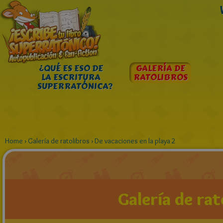
¿QUÉ ES ESO DE
GALERÍA DE
LA ESCRITURA
RATOLIBROS
SUPERRATÓNICA?
Home
›
Galería de ratolibros
›
De vacaciones en la playa 2
Galería de rat