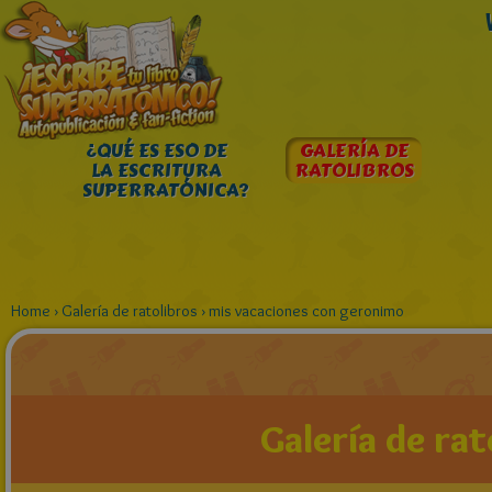
¿QUÉ ES ESO DE
GALERÍA DE
LA ESCRITURA
RATOLIBROS
SUPERRATÓNICA?
Home
›
Galería de ratolibros
›
mis vacaciones con geronimo
Galería de rat