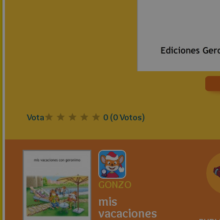
Vota
0
(
0
Votos)
GONZO
mis
vacaciones