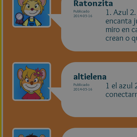
Ratonzita
1. Azul 2.
Publicado
2014-05-16
encanta j
miro en c
crean o q
altielena
1 el azul
Publicado
2014-05-16
conectarm