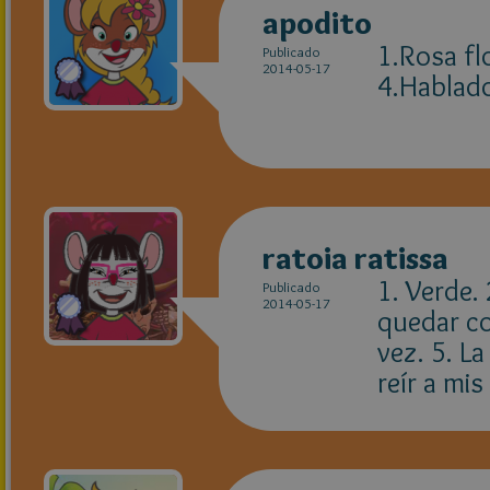
apodito
1.Rosa fl
Publicado
2014-05-17
4.Hablado
ratoia ratissa
1. Verde. 
Publicado
2014-05-17
quedar co
vez. 5. L
reír a mi