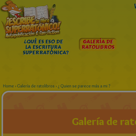
¿QUÉ ES ESO DE
GALERÍA DE
LA ESCRITURA
RATOLIBROS
SUPERRATÓNICA?
Home
›
Galería de ratolibros
›
¿ Quien se parece más a mi ?
Galería de rat