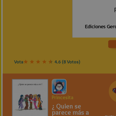
Vota
4.6
(
8
Votos)
Princesita
¿ Quien se
parece más a