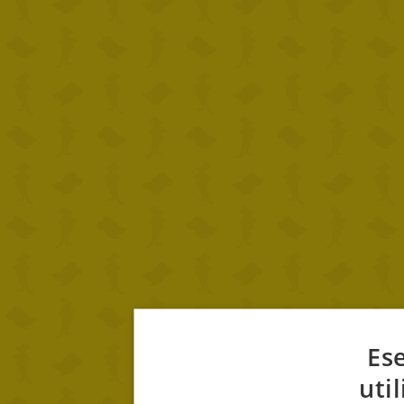
Ese
uti