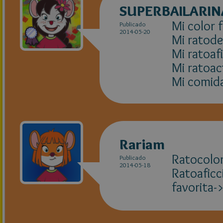
SUPERBAILARIN
Mi color 
Publicado
2014-05-20
Mi ratode
Mi ratoafi
Mi ratoac
Mi comida
Rariam
Ratocolor
Publicado
2014-05-18
Ratoaficc
favorita->