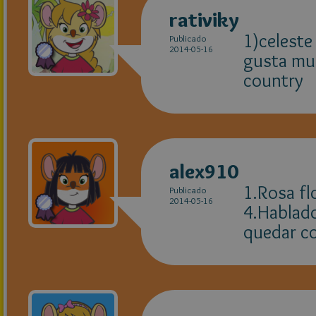
rativiky
1)celeste
Publicado
2014-05-16
gusta mu
country
alex910
1.Rosa fl
Publicado
2014-05-16
4.Hablado
quedar c