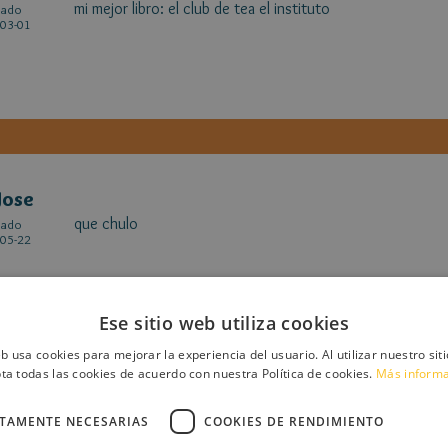
mi mejor libro: el club de tea el instituto
cado
03-01
Jose
que chulo
cado
05-22
Ese sitio web utiliza cookies
eb usa cookies para mejorar la experiencia del usuario. Al utilizar nuestro sit
ta todas las cookies de acuerdo con nuestra Política de cookies.
Más inform
ratoncita Parmesano
CTAMENTE NECESARIAS
COOKIES DE RENDIMIENTO
Mi mejor libro es Ratical Mundial School. Bienvenido! Cinc
cado