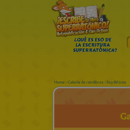
¿QUÉ ES ESO DE
LA ESCRITURA
SUPERRATÓNICA?
Home
›
Galería de ratolibros
›
Soy JM Jose
Ga