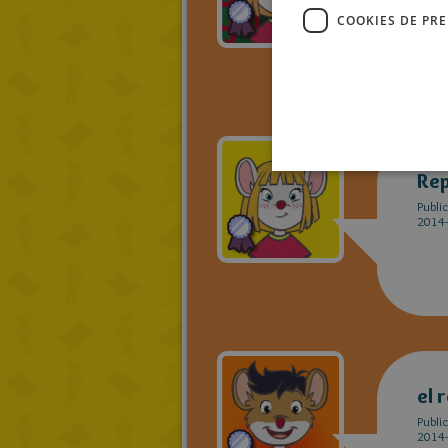
2014-
COOKIES DE PR
Rep
Publi
2014-
el 
Publi
2014-