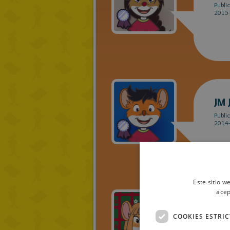
Publi
2015-
JM 
Publi
2014-
Este sitio w
acep
Ter
COOKIES ESTRI
Publi