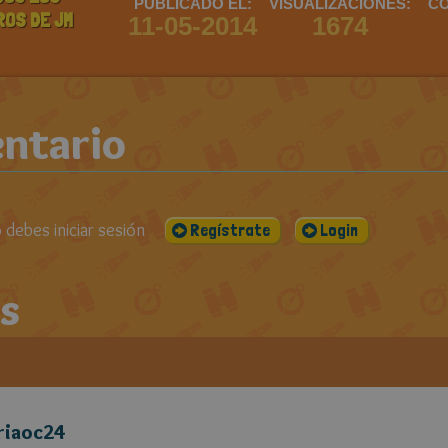
PUBLICADO EL:
VISUALIZACIONES:
CO
ROS DE JM
11-05-2014
1674
ntario
debes iniciar sesión
Regístrate
Login
s
riaoc24