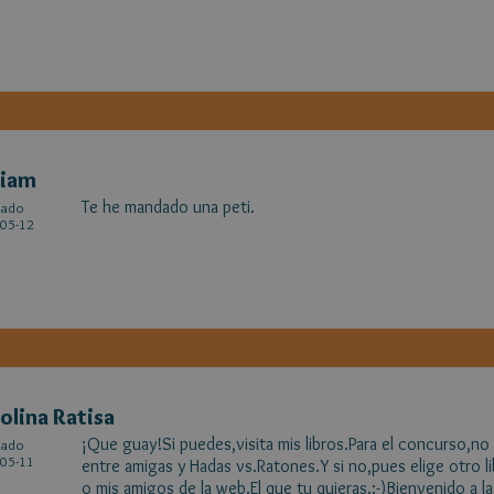
riam
Te he mandado una peti.
cado
05-12
olina Ratisa
¡Que guay!Si puedes,visita mis libros.Para el concurso,no
cado
05-11
entre amigas y Hadas vs.Ratones.Y si no,pues elige otro 
o mis amigos de la web.El que tu quieras.:-)Bienvenido a 