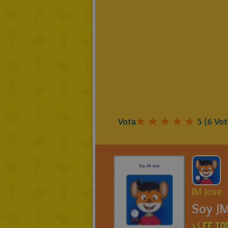
Vota
5
(
6
Vot
JM Jose
Soy JM
> LEE TO