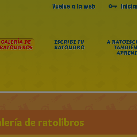
Vuelve a la web
Inici
GALERÍA DE
ESCRIBE TU
A RATOESC
RATOLIBROS
RATOLIBRO
TAMBIÉN
APREN
lería de ratolibros