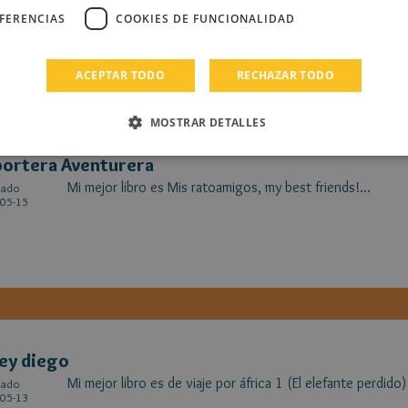
05-17
EFERENCIAS
COOKIES DE FUNCIONALIDAD
ACEPTAR TODO
RECHAZAR TODO
MOSTRAR DETALLES
ortera Aventurera
Mi mejor libro es Mis ratoamigos, my best friends!...
cado
05-15
rey diego
Mi mejor libro es de viaje por áfrica 1 (El elefante perdido)
cado
05-13