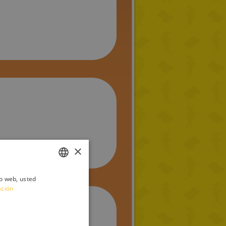
×
io web, usted
ITALIAN
ación
ENGLISH
FRENCH
o estrellas.