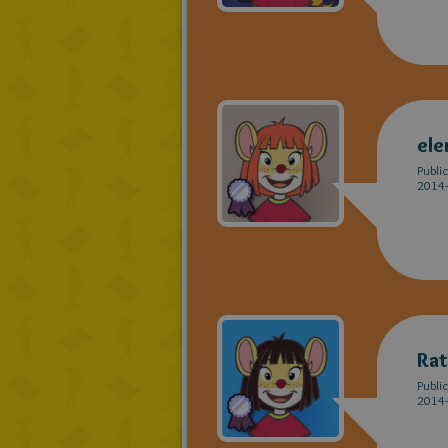
ele
Publi
2014-
Rat
Publi
2014-