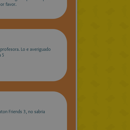
or favor.
 profesora. Lo e averiguado
a 5
aton Friends 3, no sabria