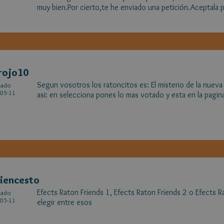
muy bien.Por cierto,te he enviado una petición.Aceptala p
rojo10
Segun vosotros los ratoncitos es: El misterio de la nueva
cado
05-11
asi: en selecciona pones lo mas votado y esta en la pagin
iencesto
Efects Raton Friends 1, Efects Raton Friends 2 o Efects R
cado
05-11
elegir entre esos