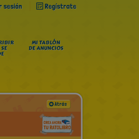
ar sesión
Regístrate
RIBIR
MI TABLÓN
 SE
DE ANUNCIOS
DE
Atrás