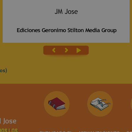
os)
 Jose
DOS LOS