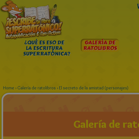
¿QUÉ ES ESO DE
GALERÍA DE
LA ESCRITURA
RATOLIBROS
SUPERRATÓNICA?
Home
›
Galería de ratolibros
›
El secreto de la amistad (personajes)
Galería de rat