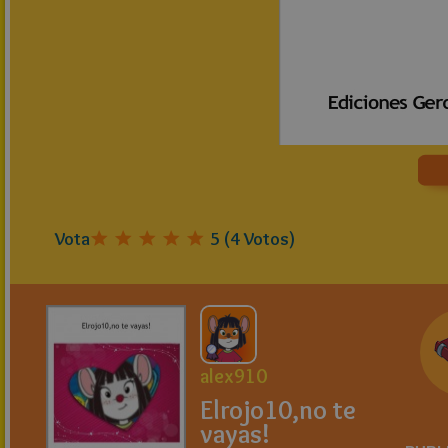
Vota
5
(
4
Votos)
alex910
Elrojo10,no te
vayas!