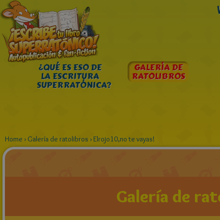
¿QUÉ ES ESO DE
GALERÍA DE
LA ESCRITURA
RATOLIBROS
SUPERRATÓNICA?
Home
›
Galería de ratolibros
›
Elrojo10,no te vayas!
Galería de rat